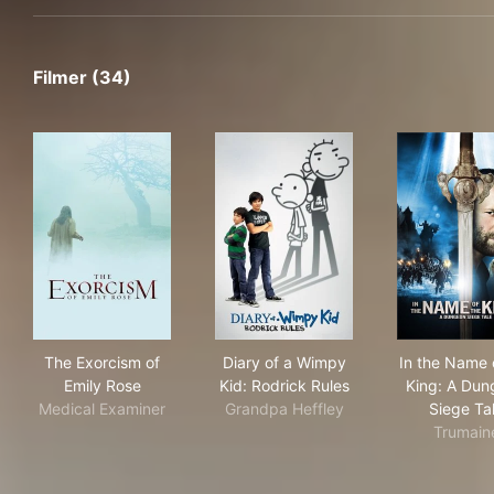
Filmer (34)
The Exorcism of Emily Rose
Diary of a Wimpy Kid: Rodric
In 
The Exorcism of
Diary of a Wimpy
In the Name 
Emily Rose
Kid: Rodrick Rules
King: A Dun
Medical Examiner
Grandpa Heffley
Siege Ta
Trumain