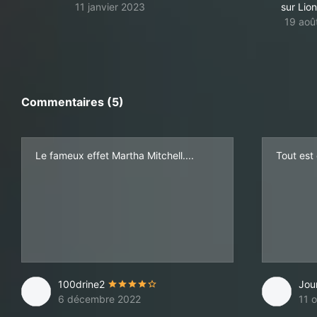
11 janvier 2023
sur Lio
19 aoû
Commentaires (5)
Le fameux effet Martha Mitchell....
Tout est 
100drine2
Jou
6 décembre 2022
11 