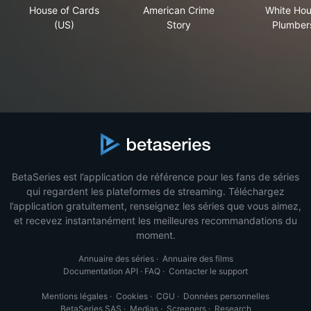
House of Cards (US)
American Crime Story
Whi
House of Cards
American Crime
White Ho
(US)
Story
Plumber
BetaSeries est l’application de référence pour les fans de séries
qui regardent les plateformes de streaming. Téléchargez
l’application gratuitement, renseignez les séries que vous aimez,
et recevez instantanément les meilleures recommandations du
moment.
Annuaire des séries
·
Annuaire des films
Documentation API
·
FAQ
·
Contacter le support
Mentions légales
·
Cookies
·
CGU
·
Données personnelles
BetaSeries SAS
·
Medias
·
Screeners
·
Research