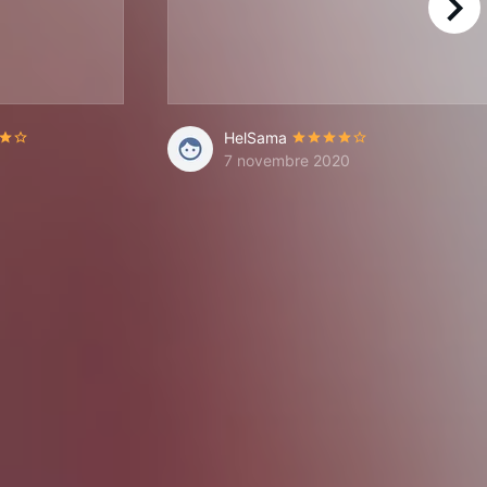
right
HelSama
7 novembre 2020