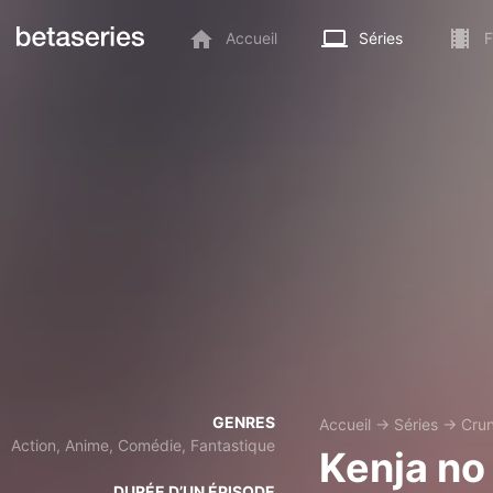
Accueil
Séries
F
GENRES
Accueil
→
Séries
→
Crun
Action, Anime, Comédie, Fantastique
Kenja n
DURÉE D’UN ÉPISODE