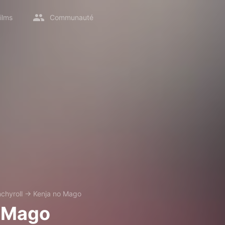
ilms
Communauté
chyroll
→
Kenja no Mago
o Mago