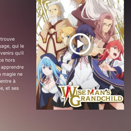
etrouve
age, qui le
enirs qu’il
ce hors
i apprendre
la magie ne
 entre à
e, et ses