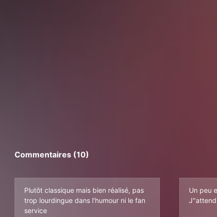
Commentaires (10)
Plutôt classique mais bien réalisé, pas
Un peu e
trop lourdingue dans l’humour ni le fan
J"attends
service