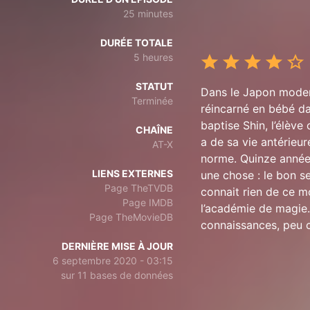
25 minutes
DURÉE TOTALE
5 heures
STATUT
Dans le Japon moder
Terminée
réincarné en bébé da
baptise Shin, l’élève
CHAÎNE
a de sa vie antérieur
AT-X
norme. Quinze années
LIENS EXTERNES
une chose : le bon se
Page TheTVDB
connait rien de ce mo
Page IMDB
l’académie de magie.
Page TheMovieDB
connaissances, peu 
DERNIÈRE MISE À JOUR
6 septembre 2020 - 03:15
sur 11 bases de données