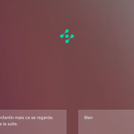
nfantin mais ca se regarde.
Bien
 la suite.