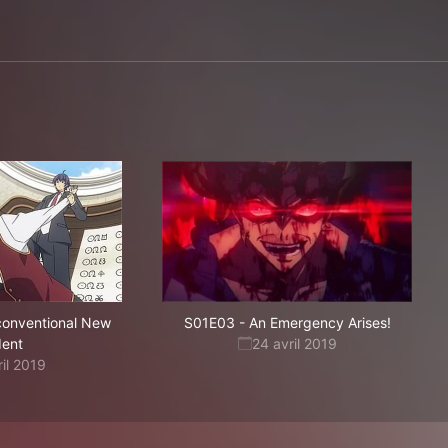
onventional New
S01E03
-
An Emergency Arises!
dent
24 avril 2019
ril 2019