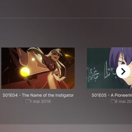
right
S01E04
-
The Name of the Instigator
S01E05
-
A Pioneeri
1 mai 2019
8 mai 20