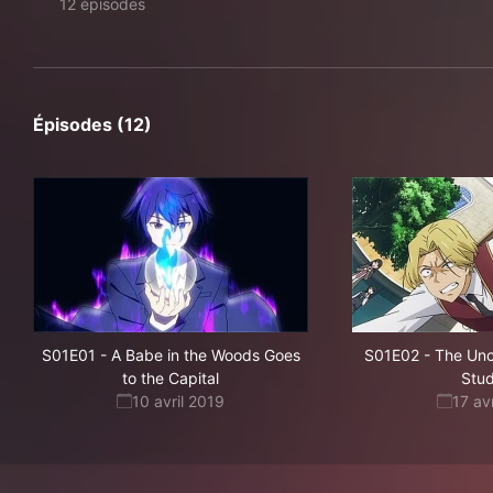
12 épisodes
Épisodes (12)
S01E01
-
A Babe in the Woods Goes
S01E02
-
The Unc
to the Capital
Stu
10 avril 2019
17 av