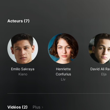
Acteurs (7)
Emilio Sakraya
Henriette
David Ali R
Kiano
Confurius
Elja
Liv
Vidéos (2)
Plus