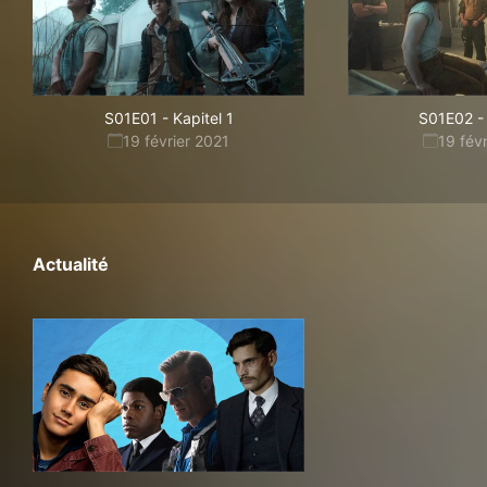
S01E01
-
Kapitel 1
S01E02
-
19 février 2021
19 fév
Actualité