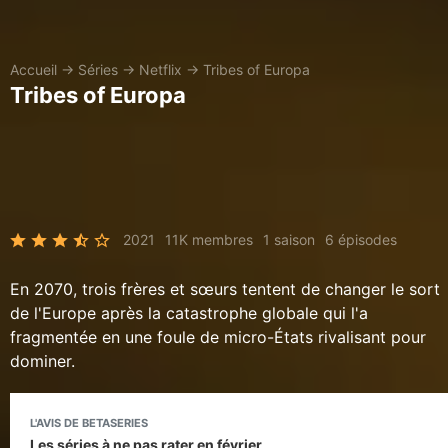
Accueil
→
Séries
→
Netflix
→
Tribes of Europa
Tribes of Europa
2021
11K membres
1 saison
6 épisodes
En 2070, trois frères et sœurs tentent de changer le sort
de l'Europe après la catastrophe globale qui l'a
fragmentée en une foule de micro-États rivalisant pour
dominer.
L'AVIS DE BETASERIES
Les séries à ne pas rater en février