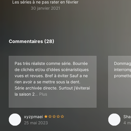
Les séries à ne pas rater en février
30 janvier 2021
Commentaires (28)
Pas très réaliste comme série. Bourrée
Dommage 
de clichés et/ou d'idées scénaristiques
interromp
vues et revues. Bref à éviter Sauf a ne
promett
rien avoir a se mettre sous la dent.
Série archivée directe. Surtout j'éviterai
si elle sort un jour 🙏😗😎
la saison 2
xyzpmaei
Sha
25 mai 2023
4 m