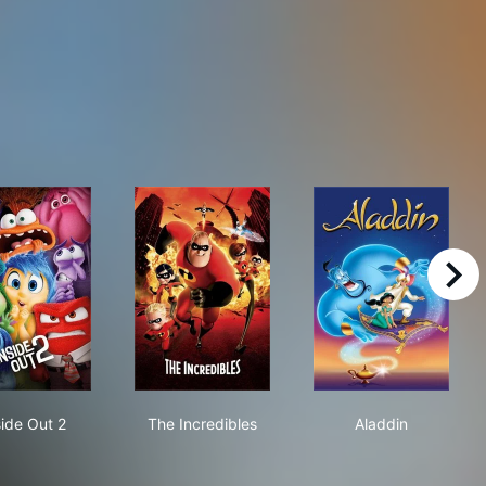
right
Inside Out 2
The Incredibles
Aladdin
side Out 2
The Incredibles
Aladdin