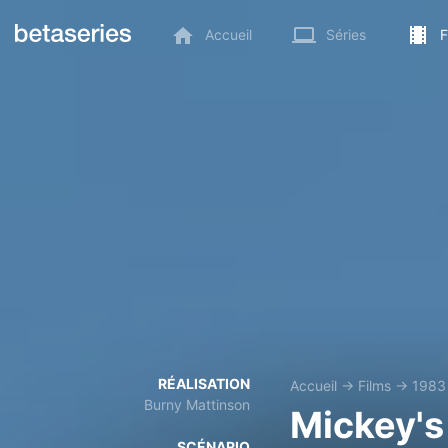
Accueil
Séries
F
RÉALISATION
Accueil
→
Films
→
1983
Burny Mattinson
Mickey's
SCÉNARIO