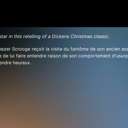
star in this retelling of a Dickens Christmas classic.
nezer Scrooge reçoit la visite du fantôme de son ancien ass
te de lui faire entendre raison de son comportement d'usurp
rendre heureux.