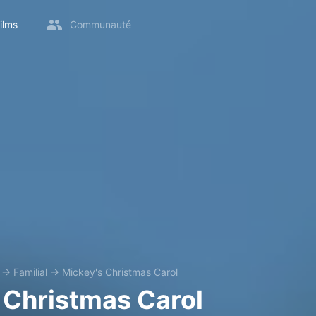
ilms
Communauté
→
Familial
→
Mickey's Christmas Carol
 Christmas Carol