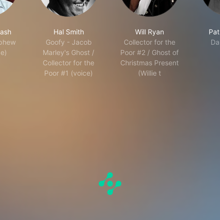
Nash
Hal Smith
Will Ryan
Pat
ephew
Goofy - Jacob
Collector for the
Dai
ce)
Marley's Ghost /
Poor #2 / Ghost of
Collector for the
Christmas Present
Poor #1 (voice)
(Willie t