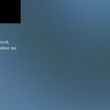
ocié,
ateur qui