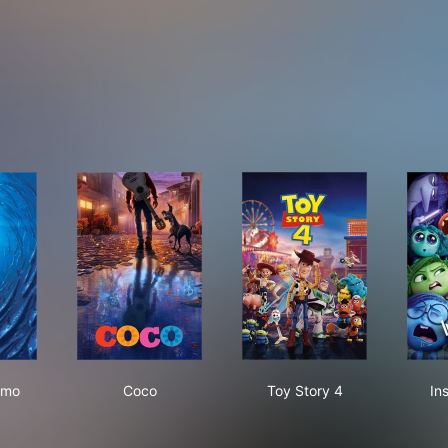
ding Nemo
Coco
Toy Story 4
emo
Coco
Toy Story 4
In