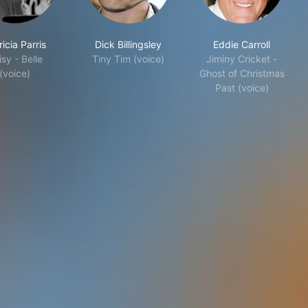
ricia Parris
Dick Billingsley
Eddie Carroll
sy - Belle
Tiny Tim (voice)
Jiminy Cricket -
(voice)
Ghost of Christmas
Past (voice)