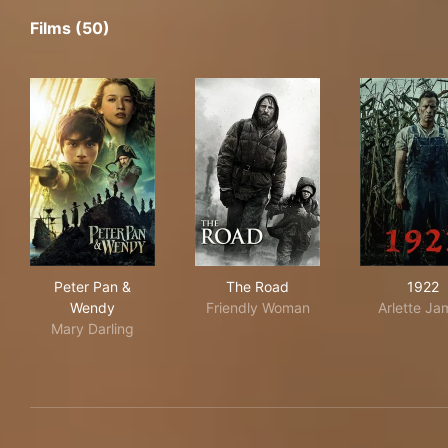
Films (50)
Peter Pan & Wendy
The Road
192
Peter Pan &
The Road
1922
Wendy
Friendly Woman
Arlette Ja
Mary Darling