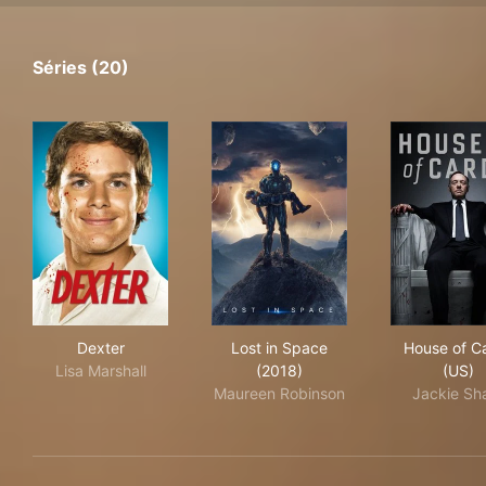
Séries (20)
Dexter
Lost in Space (2018)
Hou
Dexter
Lost in Space
House of C
Lisa Marshall
(2018)
(US)
Maureen Robinson
Jackie Sh