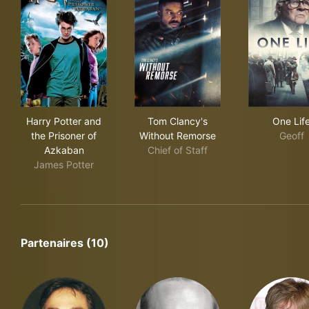
Harry Potter and the Prisoner of Azkaban
Tom Clancy's Without Remor
One
Harry Potter and
Tom Clancy's
One Lif
the Prisoner of
Without Remorse
Geoff
Azkaban
Chief of Staff
James Potter
Partenaires (10)