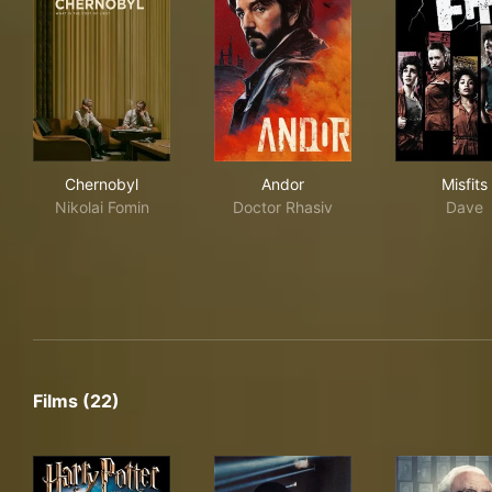
Chernobyl
Andor
Misf
Chernobyl
Andor
Misfits
Nikolai Fomin
Doctor Rhasiv
Dave
Films (22)