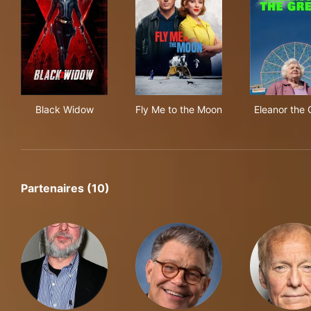
Black Widow
Fly Me to the Moon
Ele
Black Widow
Fly Me to the Moon
Eleanor the 
Partenaires (10)