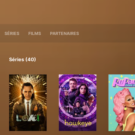
SÉRIES
FILMS
PARTENAIRES
Séries (40)
Loki
Hawkeye (2021)
RuP