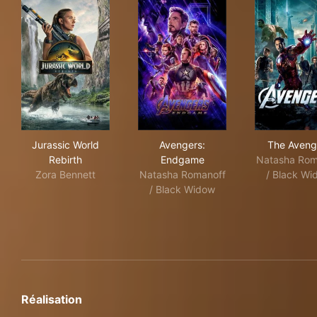
Jurassic World Rebirth
Avengers: Endgame
The
Jurassic World
Avengers:
The Aveng
Rebirth
Endgame
Natasha Rom
Zora Bennett
Natasha Romanoff
/ Black Wi
/ Black Widow
Réalisation