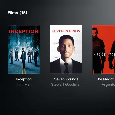
Films (15)
Inception
Seven Pounds
The
Inception
Seven Pounds
The Negoti
Thin Man
Stewart Goodman
Argent