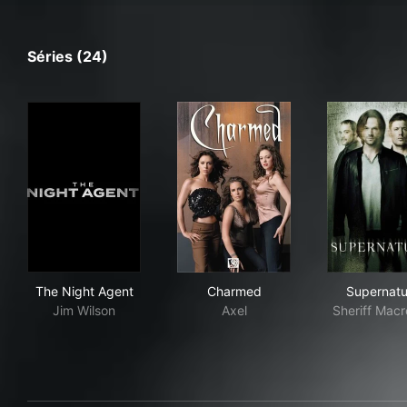
Séries (24)
The Night Agent
Charmed
Sup
The Night Agent
Charmed
Supernatu
Jim Wilson
Axel
Sheriff Mac