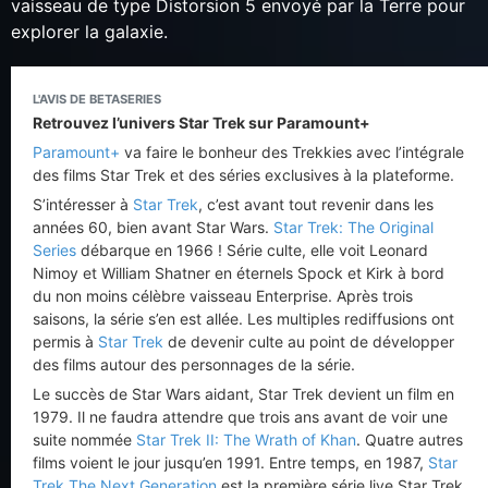
vaisseau de type Distorsion 5 envoyé par la Terre pour
explorer la galaxie.
L'AVIS DE BETASERIES
Retrouvez l’univers Star Trek sur Paramount+
Paramount+
va faire le bonheur des Trekkies avec l’intégrale
des films Star Trek et des séries exclusives à la plateforme.
S’intéresser à
Star Trek
, c’est avant tout revenir dans les
années 60, bien avant Star Wars.
Star Trek: The Original
Series
débarque en 1966 ! Série culte, elle voit Leonard
Nimoy et William Shatner en éternels Spock et Kirk à bord
du non moins célèbre vaisseau Enterprise. Après trois
saisons, la série s’en est allée. Les multiples rediffusions ont
permis à
Star Trek
de devenir culte au point de développer
des films autour des personnages de la série.
Le succès de Star Wars aidant, Star Trek devient un film en
1979. Il ne faudra attendre que trois ans avant de voir une
suite nommée
Star Trek II: The Wrath of Khan
. Quatre autres
films voient le jour jusqu’en 1991. Entre temps, en 1987,
Star
Trek The Next Generation
est la première série live Star Trek