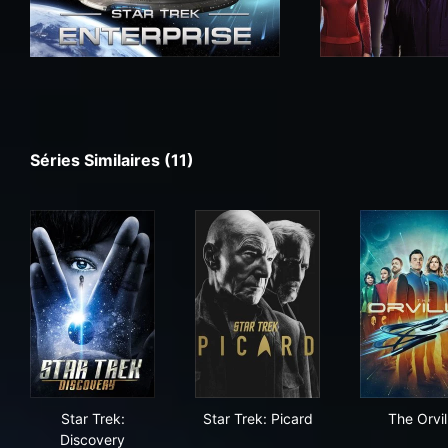
Séries Similaires (11)
Star Trek: Discovery
Star Trek: Picard
The 
Star Trek:
Star Trek: Picard
The Orvil
Discovery