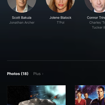
Scott Bakula
Jolene Blalock
Connor Trin
Jonathan Archer
T'Pol
Charles 'Tr
Tucker II
Photos (18)
Plus