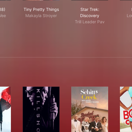
ans (2018)
Tiny Pretty Things
Star Trek: Discovery
18)
Tiny Pretty Things
Star Trek:
Vee
Makayla Stroyer
Discovery
Lo
Trill Leader Pav