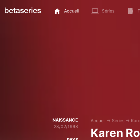
Accueil
Séries
F
NAISSANCE
Accueil
→
Séries
→
Kar
28/02/1968
Karen R
PAYS