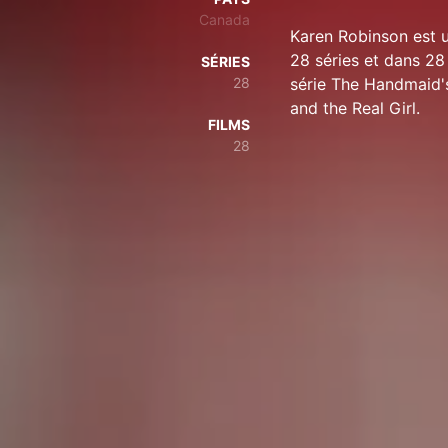
Canada
Karen Robinson est u
28 séries et dans 28 
SÉRIES
28
série The Handmaid's
and the Real Girl.
FILMS
28