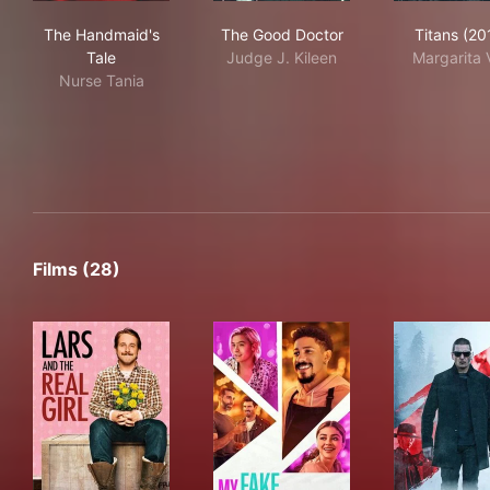
The Handmaid's Tale
The Good Doctor
Tit
The Handmaid's
The Good Doctor
Titans (20
Tale
Judge J. Kileen
Margarita 
Nurse Tania
Films (28)