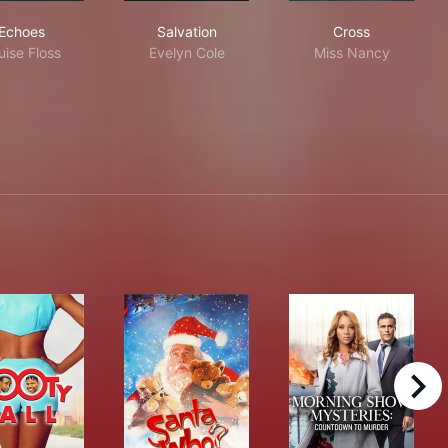
Echoes
Salvation
Cross
Echoes
Salvation
Cross
uise Floss
Evelyn Cole
Miss Nancy
right