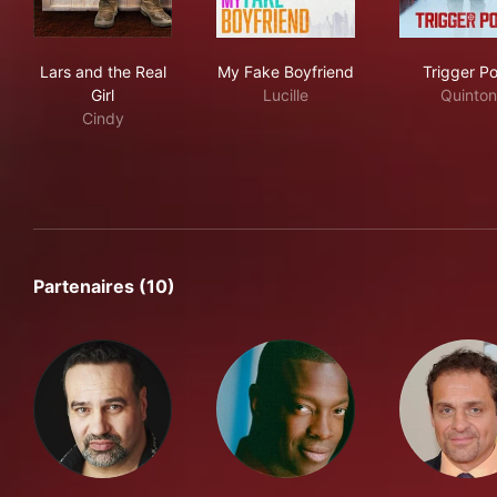
Lars and the Real Girl
My Fake Boyfriend
Trig
Lars and the Real
My Fake Boyfriend
Trigger Po
Girl
Lucille
Quinton
Cindy
Partenaires (10)