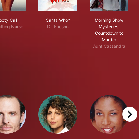
Regards: A Schitt's Creek Farewell
Booty Call
Santa Who?
Morning Show 
ooty Call
Santa Who?
Morning Show
tting Nurse
Dr. Ericson
Mysteries:
Countdown to
Murder
Aunt Cassandra
right