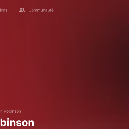
ilms
Communauté
en Robinson
obinson