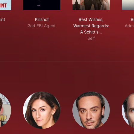
ger Point
Killshot
Best Wishes, Warmest 
int
Killshot
Best Wishes,
B
2nd FBI Agent
Warmest Regards:
Admi
A Schitt's…
Self