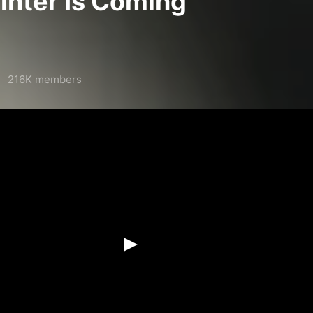
nter Is Coming
216K members