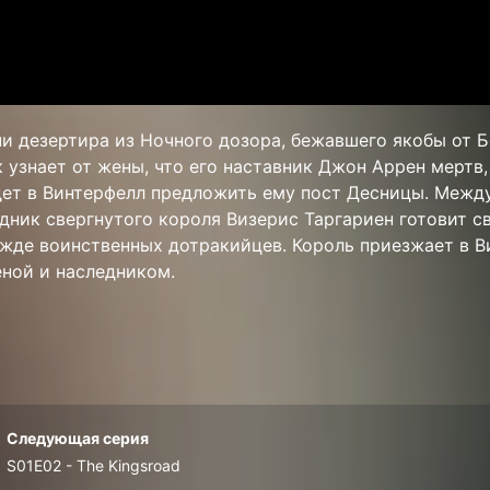
ни дезертира из Ночного дозора, бежавшего якобы от 
 узнает от жены, что его наставник Джон Аррен мертв,
дет в Винтерфелл предложить ему пост Десницы. Между
дник свергнутого короля Визерис Таргариен готовит с
ожде воинственных дотракийцев. Король приезжает в В
еной и наследником.
Следующая серия
S01E02 - The Kingsroad