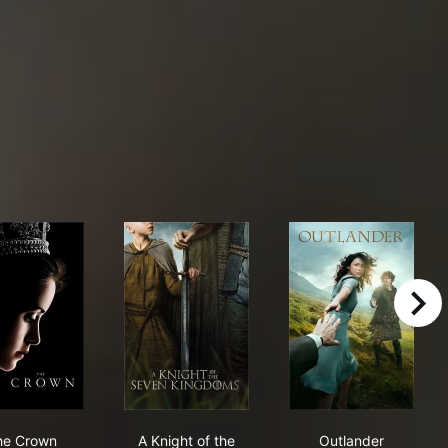
right
: The Rings of Power
The Crown
A Knight of the Seven Kingdoms
Outlander
he Crown
A Knight of the
Outlander