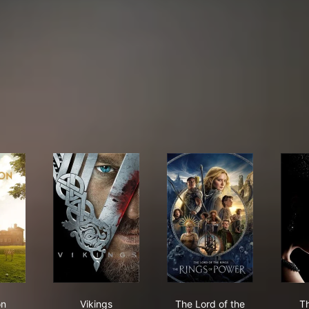
dgerton
Vikings
The Lord of the Rings
on
Vikings
The Lord of the
T