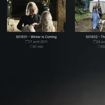
S01E01
-
Winter Is Coming
S01E02
-
Th
17 avril 2011
24 av
61
min
55