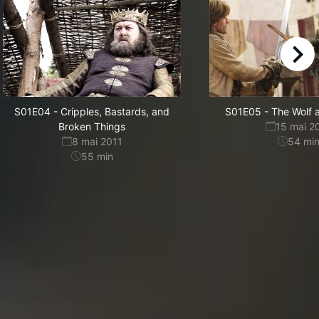
right
S01E04
-
Cripples, Bastards, and
S01E05
-
The Wolf 
Broken Things
15 mai 2
8 mai 2011
54
mi
55
min