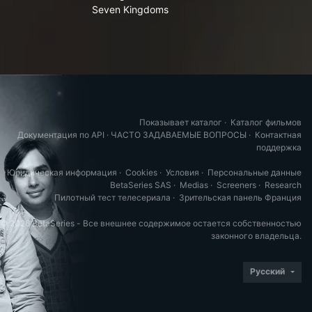
Seven Kingdoms
Показывает каталог
·
Каталог фильмов
Документация по API
·
ЧАСТО ЗАДАВАЕМЫЕ ВОПРОСЫ
·
Контактная
поддержка
Юридическая информация
·
Cookies
·
Условия
·
Персональные данные
BetaSeries SAS
·
Medias
·
Screeners
·
Research
Пилотный тест телесериала
·
Зрительская панель Франция
© 2026 BetaSeries - Все внешнее содержимое остается собственностью
законного владельца.
Русский