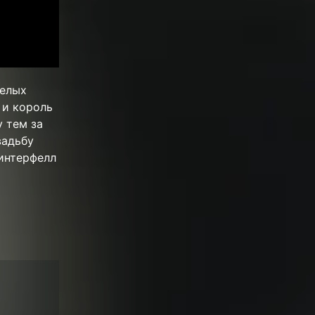
Белых
 и король
 тем за
вадьбу
интерфелл