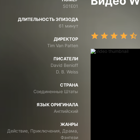
Видео Wi
S01E01
ДЛИТЕЛЬНОСТЬ ЭПИЗОДА
61 минут
ДИРЕКТОР
Tim Van Patten
ПИСАТЕЛИ
David Benioff
D. B. Weiss
СТРАНА
Соединенные Штаты
ЯЗЫК ОРИГИНАЛА
Английский
ЖАНРЫ
Действие, Приключения, Драма,
Фэнтези