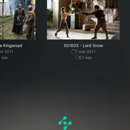
e Kingsroad
S01E03
-
Lord Snow
ril 2011
1 mai 2011
min
57
min