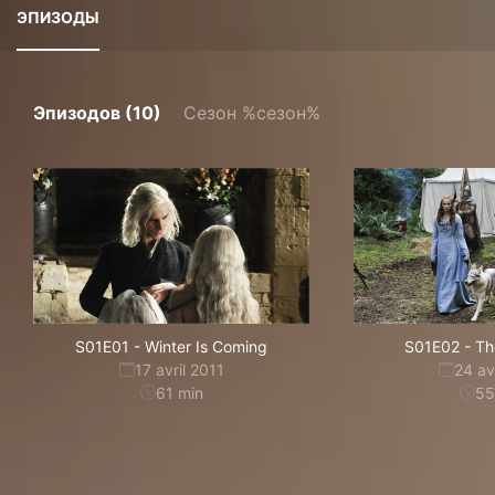
ЭПИЗОДЫ
Эпизодов (10)
Сезон %сезон%
S01E01
-
Winter Is Coming
S01E02
-
Th
17 avril 2011
24 av
61
min
55