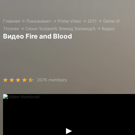
Главная
→
Показывает
→
Prime Video
→
2011
→
Game of
Thrones
→
Сезон %сезон% Эпизод %эпизод%
→
Видео
Видео Fire and Blood
207K members