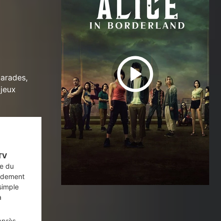
arades,
 jeux
 TV
ée du
idement
simple
a
après