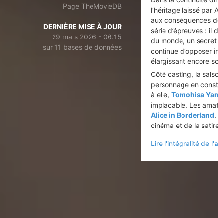
Page TheMovieDB
l’héritage laissé par
aux conséquences de 
DERNIÈRE MISE À JOUR
série d’épreuves : il
29 mars 2026 - 06:15
du monde, un secret 
sur 11 bases de données
continue d’opposer i
élargissant encore so
Côté casting, la sais
personnage en constan
à elle,
Tomohisa Yam
implacable. Les amat
Alice in Borderland
.
cinéma et de la sati
Lire l'intégralité de l'a