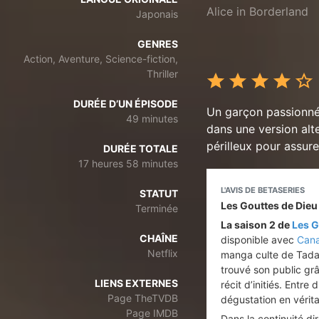
Alice in Borderland
Japonais
GENRES
Action, Aventure, Science-fiction,
Thriller
DURÉE D’UN ÉPISODE
Un garçon passionné
49 minutes
dans une version alte
périlleux pour assurer
DURÉE TOTALE
17 heures 58 minutes
L'AVIS DE BETASERIES
STATUT
Les Gouttes de Dieu 
Terminée
La saison 2 de
Les G
CHAÎNE
disponible avec
Cana
Netflix
manga culte de Tada
trouvé son public grâ
LIENS EXTERNES
récit d’initiés. Entre
Page TheTVDB
dégustation en vérita
Page IMDB
Dans la continuité di