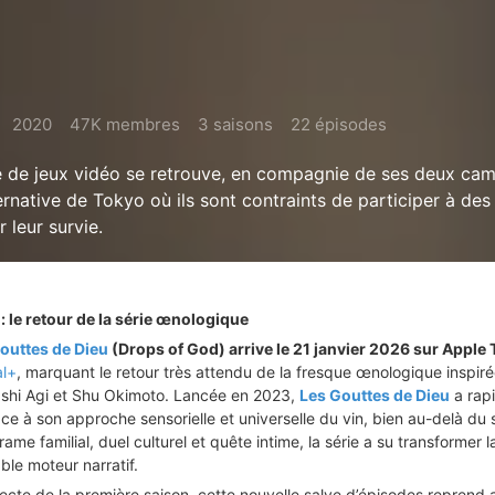
2020
47K membres
3 saisons
22 épisodes
 de jeux vidéo se retrouve, en compagnie de ses deux cam
rnative de Tokyo où ils sont contraints de participer à des
 leur survie.
: le retour de la série œnologique
outtes de Dieu
(Drops of God) arrive le 21 janvier 2026 sur Apple
l+
, marquant le retour très attendu de la fresque œnologique inspir
shi Agi et Shu Okimoto. Lancée en 2023,
Les Gouttes de Dieu
a rap
ce à son approche sensorielle et universelle du vin, bien au-delà du 
 drame familial, duel culturel et quête intime, la série a su transformer l
ble moteur narratif.
recte de la première saison, cette nouvelle salve d’épisodes reprend 