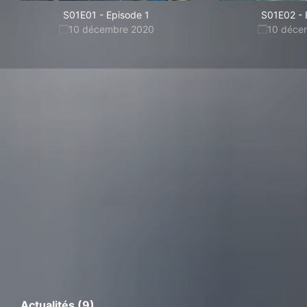
S01E01
-
Episode 1
S01E02
-
10 décembre 2020
10 déce
Actualités (9)