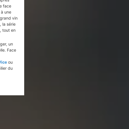
re face
 à une
 grand vin
 la série
, tout en
éger, un
lle. Face
Vice
ou
ilier du