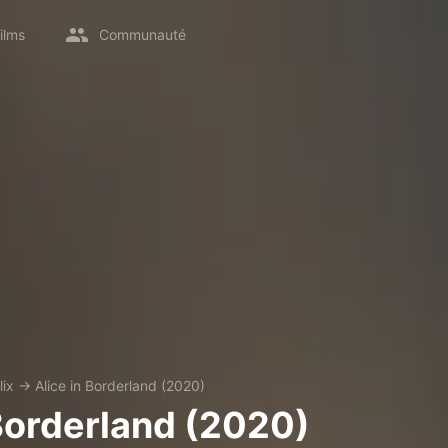
ilms
Communauté
lix
→
Alice in Borderland (2020)
 Borderland (2020)