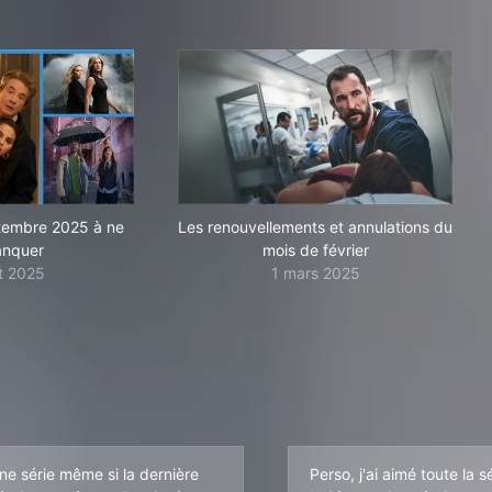
ptembre 2025 à ne
Les renouvellements et annulations du
anquer
mois de février
t 2025
1 mars 2025
ne série même si la dernière
Perso, j'ai aimé toute la 