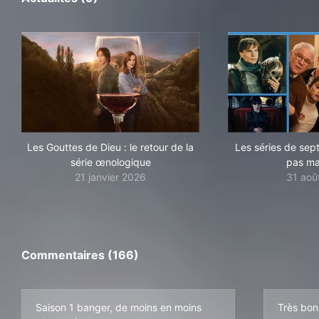
Les Gouttes de Dieu : le retour de la
Les séries de se
série œnologique
pas m
21 janvier 2026
31 aoû
Commentaires (166)
Saison 1 banger, de moins en moins
Très bon