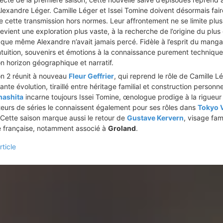
 Alexandre Léger. Camille Léger et Issei Tomine doivent désormais fai
cette transmission hors normes. Leur affrontement ne se limite plus
 devient une exploration plus vaste, à la recherche de l’origine du plus
que même Alexandre n’avait jamais percé. Fidèle à l’esprit du manga,
ntuition, souvenirs et émotions à la connaissance purement technique
n horizon géographique et narratif.
on 2 réunit à nouveau
Fleur Geffrier
, qui reprend le rôle de Camille L
te évolution, tiraillé entre héritage familial et construction personne
ashita
incarne toujours Issei Tomine, œnologue prodige à la rigueur
eurs de séries le connaissent également pour ses rôles dans
Tokyo 
 Cette saison marque aussi le retour de
Gustave Kervern
, visage fam
re française, notamment associé à
Groland
.
rticle