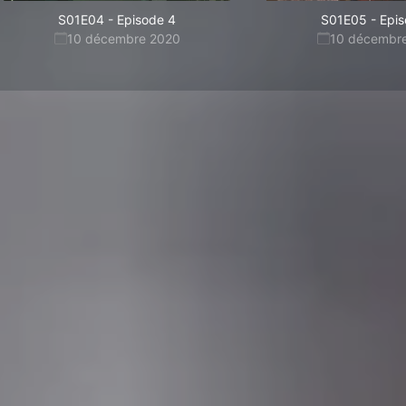
S01E04
-
Episode 4
S01E05
-
Epis
10 décembre 2020
10 décembr