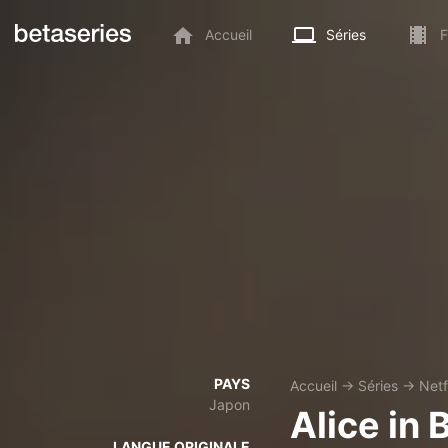
Accueil
Séries
F
PAYS
Accueil
→
Séries
→
Netf
Japon
Alice in
LANGUE ORIGINALE