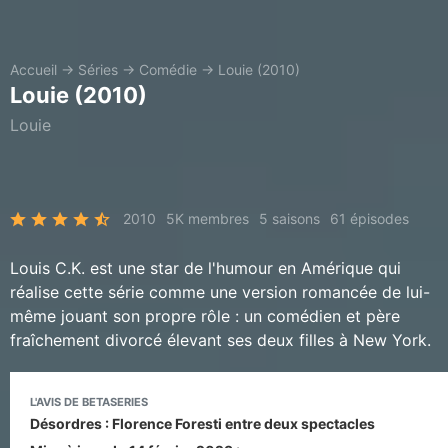
Accueil
→
Séries
→
Comédie
→
Louie (2010)
Louie (2010)
Louie
2010
5K membres
5 saisons
61 épisodes
Louis C.K. est une star de l'humour en Amérique qui
réalise cette série comme une version romancée de lui-
même jouant son propre rôle : un comédien et père
fraîchement divorcé élevant ses deux filles à New York.
L'AVIS DE BETASERIES
Désordres : Florence Foresti entre deux spectacles