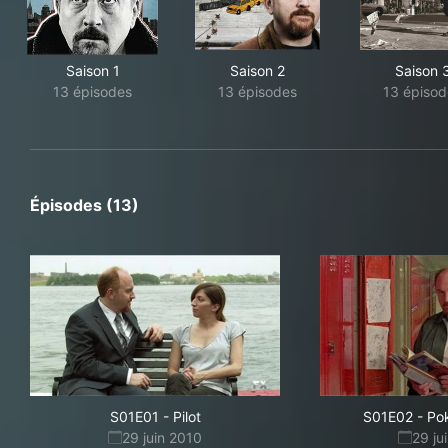
Saison 1
Saison 2
Saison 
13 épisodes
13 épisodes
13 épisod
Épisodes (13)
S01E01
-
Pilot
S01E02
-
Pok
29 juin 2010
29 ju