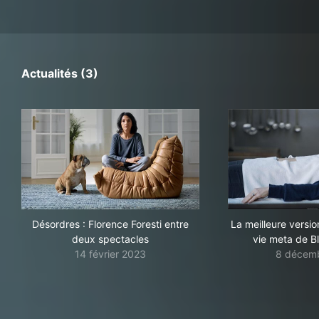
Actualités (3)
Désordres : Florence Foresti entre
La meilleure versi
deux spectacles
vie meta de B
14 février 2023
8 décem