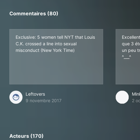
Commentaires (80)
Exclusive: 5 women tell NYT that Louis
Excellent
C.K. crossed a line into sexual
que 3 éto
misconduct (New York Time)
un peu t
^___^
Leftovers
Min
9 novembre 2017
2 o
Acteurs (170)