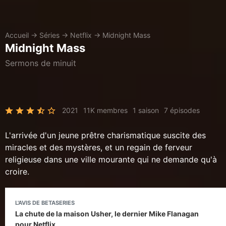
Accueil
→
Séries
→
Netflix
→
Midnight Mass
Midnight Mass
Sermons de minuit
2021
11K membres
1 saison
7 épisodes
L'arrivée d'un jeune prêtre charismatique suscite des
miracles et des mystères, et un regain de ferveur
religieuse dans une ville mourante qui ne demande qu'à
croire.
L'AVIS DE BETASERIES
La chute de la maison Usher, le dernier Mike Flanagan
pour Netflix