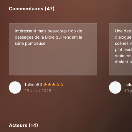
Commentaires (47)
Intéressant mais beaucoup trop de
Une des p
passages de la Bible qui rendent la
dialogues
série pompeuse
scènes v
plot twis
vraiment
étaient 
Talhea83
cel
26 juillet 2026
19 j
Acteurs (14)