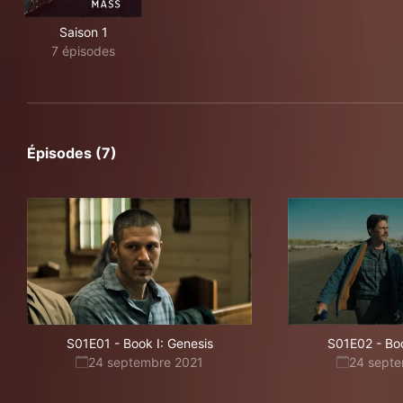
Saison 1
7 épisodes
Épisodes (7)
S01E01
-
Book I: Genesis
S01E02
-
Boo
24 septembre 2021
24 sept