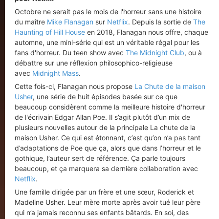
Octobre ne serait pas le mois de l'horreur sans une histoire
du maître
Mike Flanagan
sur
Netflix
. Depuis la sortie de
The
Haunting of Hill House
en 2018, Flanagan nous offre, chaque
automne, une mini-série qui est un véritable régal pour les
fans d'horreur. Du teen show avec
The Midnight Club
, ou à
débattre sur une réflexion philosophico-religieuse
avec
Midnight Mass
.
Cette fois-ci, Flanagan nous propose
La Chute de la maison
Usher
, une série de huit épisodes basée sur ce que
beaucoup considèrent comme la meilleure histoire d'horreur
de l'écrivain Edgar Allan Poe. Il s’agit plutôt d’un mix de
plusieurs nouvelles autour de la principale La chute de la
maison Usher. Ce qui est étonnant, c’est qu’on n’a pas tant
d’adaptations de Poe que ça, alors que dans l’horreur et le
gothique, l’auteur sert de référence. Ça parle toujours
beaucoup, et ça marquera sa dernière collaboration avec
Netflix
.
Une famille dirigée par un frère et une sœur, Roderick et
Madeline Usher. Leur mère morte après avoir tué leur père
qui n’a jamais reconnu ses enfants bâtards. En soi, des