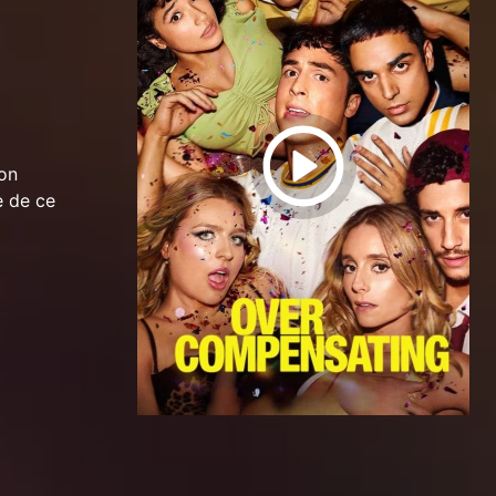
ion
e de ce