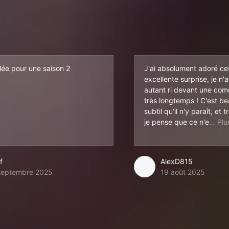
ée pour une saison 2
J'ai absolument adoré cet
excellente surprise, je n'
autant ri devant une com
très longtemps ! C'est b
subtil qu'il n'y paraît, et t
je pense que ce n'e
f
AlexD815
septembre 2025
19 août 2025