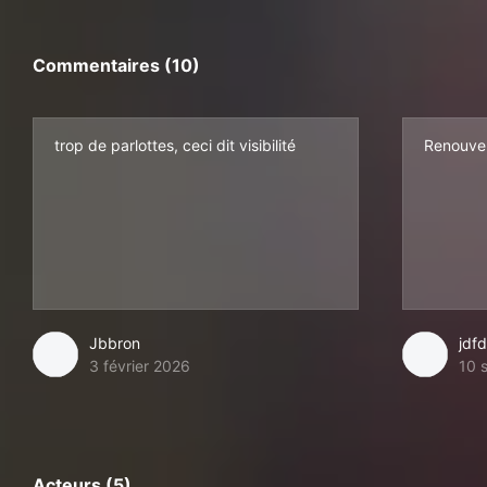
Commentaires (10)
trop de parlottes, ceci dit visibilité
Renouvel
Jbbron
jdfd
3 février 2026
10 
Acteurs (5)