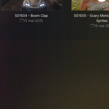
S01E04
-
Boom Clap
S01E05
-
Scary Monst
15 mai 2025
Sprites
15 mai 2