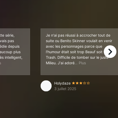
te série,
Je n'ai pas réussi à accrocher tout de
avais pas
suite ou Benito Skinner voulait en venir
édie depuis
avec les personnages parce que
eaucoup plus
l'humour était soit trop Beauf soit trop
right
rès intelligent,
Trash. Difficile de tomber sur le juste
st pas pour tous les publics effectivement... mais quand on s'y retrou
le personnage de l
Milieu. J'ai adoré
Holydaze
3 juillet 2025