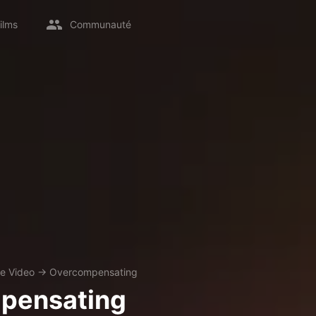
ilms
Communauté
e Video
→
Overcompensating
pensating