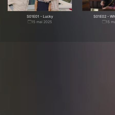
S01E01
-
Lucky
S01E02
-
Who
15 mai 2025
15 m