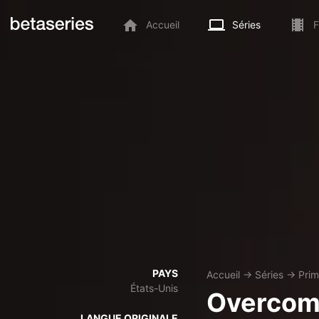
Accueil
Séries
F
PAYS
Accueil
→
Séries
→
Prim
États-Unis
Overcom
LANGUE ORIGINALE