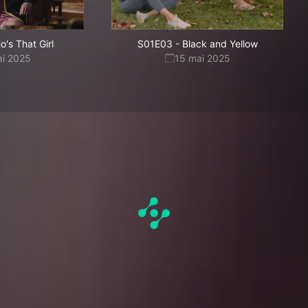
's That Girl
S01E03
-
Black and Yellow
ai 2025
15 mai 2025