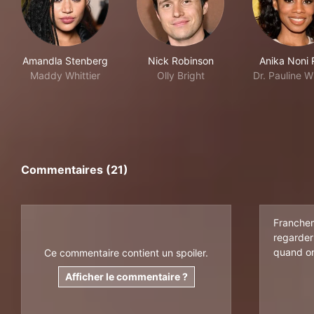
Amandla Stenberg
Nick Robinson
Anika Noni 
Maddy Whittier
Olly Bright
Dr. Pauline Wh
Commentaires (21)
Franchem
regarder
quand on
Ce commentaire contient un spoiler.
Afficher le commentaire ?