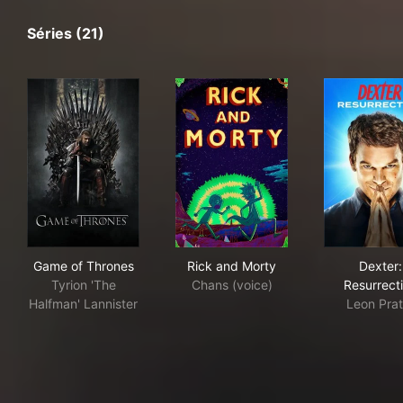
Séries (21)
Game of Thrones
Rick and Morty
Dex
Game of Thrones
Rick and Morty
Dexter:
Tyrion 'The
Chans (voice)
Resurrect
Halfman' Lannister
Leon Prat