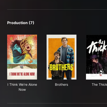
Production (7)
I Think We're Alone Now
Brothers
The
I Think We're Alone
Brothers
The Thick
Now