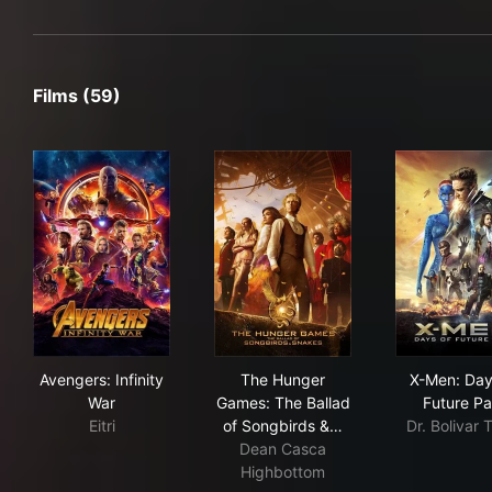
Films (59)
Avengers: Infinity War
The Hunger Games: The Ball
X-M
Avengers: Infinity
The Hunger
X-Men: Day
War
Games: The Ballad
Future Pa
Eitri
of Songbirds &…
Dr. Bolivar 
Dean Casca
Highbottom