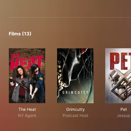
Films (13)
The Heat
Grimcutty
Pet
The Heat
Grimcutty
Pet
NY Agent
Podcast Host
Jessup