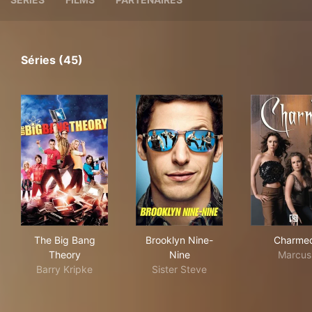
Séries (45)
The Big Bang Theory
Brooklyn Nine-Nine
Cha
The Big Bang
Brooklyn Nine-
Charme
Theory
Nine
Marcus
Barry Kripke
Sister Steve