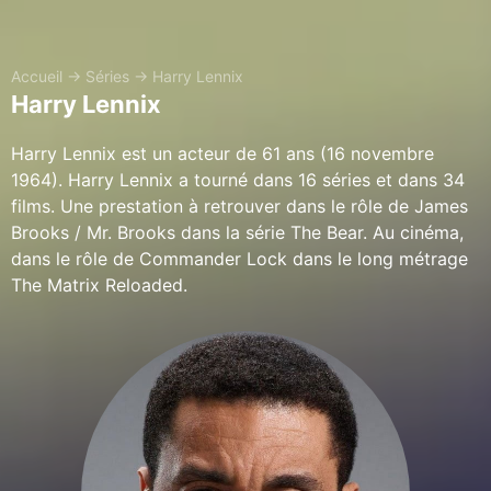
Accueil
→
Séries
→
Harry Lennix
Harry Lennix
Harry Lennix est un acteur de 61 ans (16 novembre
1964). Harry Lennix a tourné dans 16 séries et dans 34
films. Une prestation à retrouver dans le rôle de James
Brooks / Mr. Brooks dans la série The Bear. Au cinéma,
dans le rôle de Commander Lock dans le long métrage
The Matrix Reloaded.