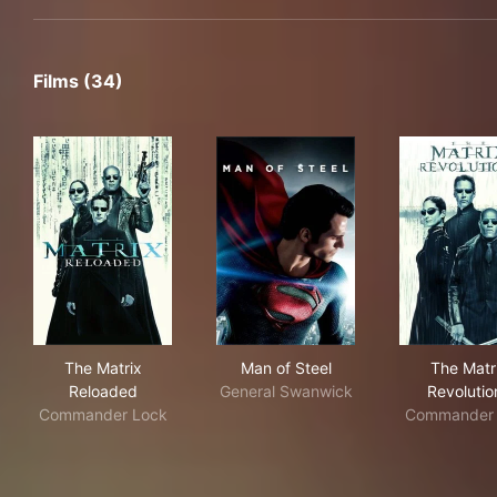
Films (34)
The Matrix Reloaded
Man of Steel
The
The Matrix
Man of Steel
The Matr
Reloaded
General Swanwick
Revolutio
Commander Lock
Commander 