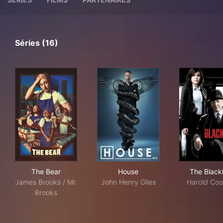
Séries (16)
The Bear
House
The 
The Bear
House
The Blackl
James Brooks / Mr.
John Henry Giles
Harold Co
Brooks