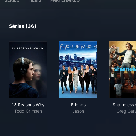
Séries (36)
13 Reasons Why
Friends
Sha
13 Reasons Why
Friends
Shameless 
Todd Crimsen
Jason
Greg Garv