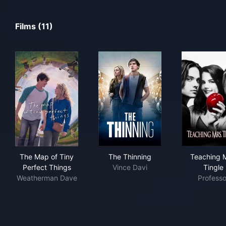
Films (11)
The Map of Tiny Perfect Things
The Thinning
Tea
The Map of Tiny
The Thinning
Teaching M
Perfect Things
Vince Davi
Tingle
Weatherman Dave
Professo