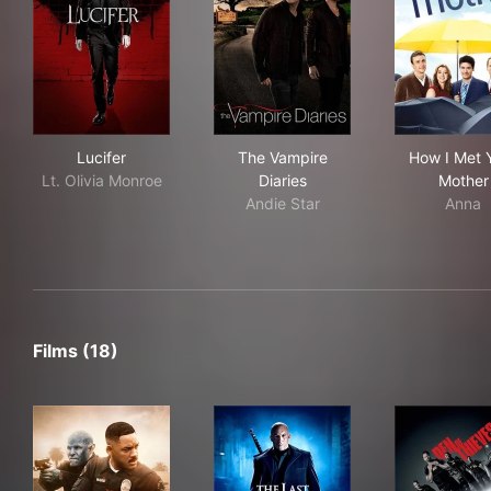
Lucifer
The Vampire Diaries
How
Lucifer
The Vampire
How I Met 
Lt. Olivia Monroe
Diaries
Mother
Andie Star
Anna
Films (18)