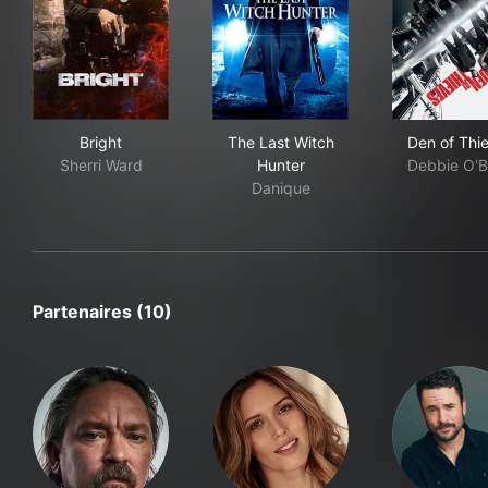
Bright
The Last Witch Hunter
Den
Bright
The Last Witch
Den of Thi
Sherri Ward
Hunter
Debbie O'B
Danique
Partenaires (10)