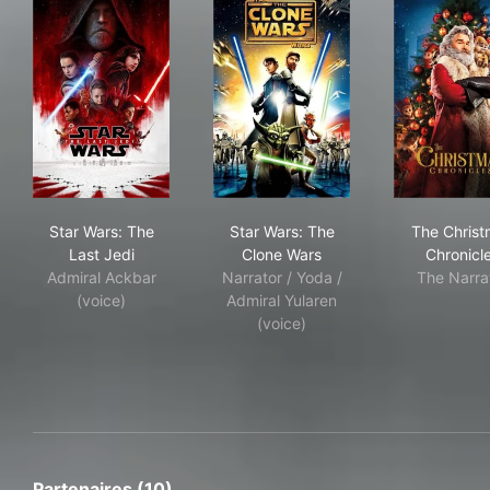
Star Wars: The Last Jedi
Star Wars: The Clone Wars
The
Star Wars: The
Star Wars: The
The Christ
Last Jedi
Clone Wars
Chronicl
Admiral Ackbar
Narrator / Yoda /
The Narra
(voice)
Admiral Yularen
(voice)
Partenaires (10)