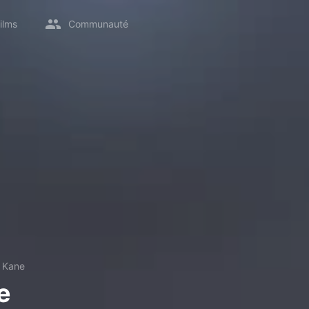
ilms
Communauté
 Kane
e