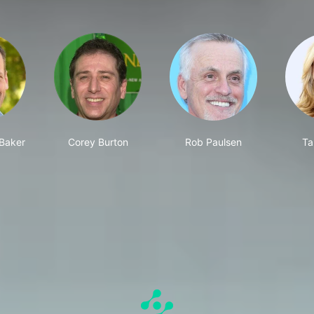
Baker
Corey Burton
Rob Paulsen
Ta