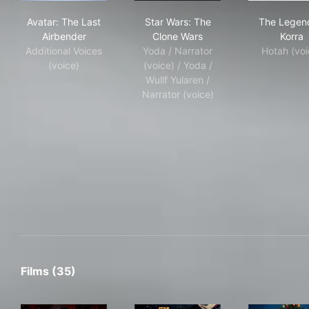
Avatar: The Last Airbender
Star Wars: The Clone Wars
The
Avatar: The Last
Star Wars: The
The Legen
Airbender
Clone Wars
Korra
Additional Voices
Yoda / Narrator
Hotah (voi
(voice)
(voice) / Yoda /
Wullf Yularen /
Narrator (voice)
Films (35)