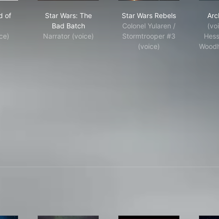
 Legend of Korra
Star Wars: The Bad Batch
Star Wars Rebels
d of
Star Wars: The
Star Wars Rebels
Arc
Bad Batch
Colonel Yularen /
(vo
ce)
Narrator (voice)
Stormtrooper #3
Hessl
(voice)
Woodh