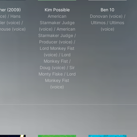
Archer (2009)
Kim Possible
Ben 10
her (2009)
Kim Possible
Ben 10
ice) / Hans
American
Donovan (voice) /
er (voice) /
Starmaker Judge
Ultimos / Ultimos
ouse (voice)
(voice) / American
(voice)
Starmaker Judge /
Producer (voice) /
Lord Monkey Fist
(voice) / Lord
Monkey Fist /
Doug (voice) / Sir
Monty Fiske / Lord
Monkey Fist
(voice)