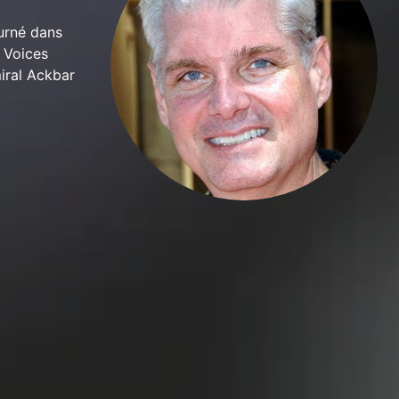
urné dans
l Voices
miral Ackbar