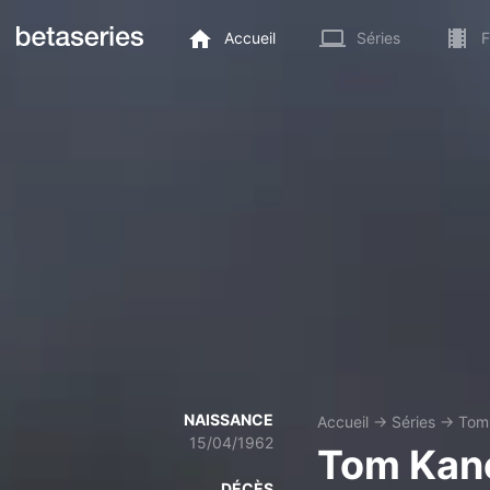
Accueil
Séries
F
NAISSANCE
Accueil
→
Séries
→
Tom
15/04/1962
Tom Kan
DÉCÈS