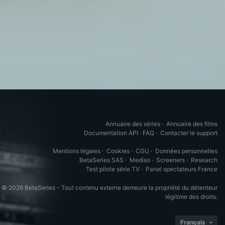
Annuaire des séries
·
Annuaire des films
Documentation API
·
FAQ
·
Contacter le support
Mentions légales
·
Cookies
·
CGU
·
Données personnelles
BetaSeries SAS
·
Medias
·
Screeners
·
Research
Test pilote série TV
·
Panel spectateurs France
© 2026 BetaSeries - Tout contenu externe demeure la propriété du détenteur
légitime des droits.
Français