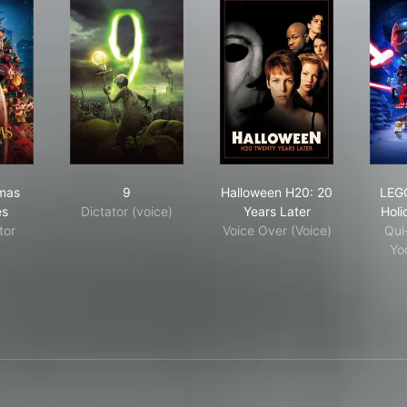
 Christmas Chronicles
9
Halloween H20: 20 Ye
mas
9
Halloween H20: 20
LEGO
es
Dictator (voice)
Years Later
Holi
tor
Voice Over (Voice)
Qui
Yo