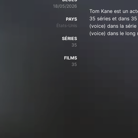
18/05/2026
Tom Kane est un acte
35 séries et dans 35 
PAYS
États-Unis
(voice) dans la séri
(voice) dans le long
SÉRIES
35
FILMS
35