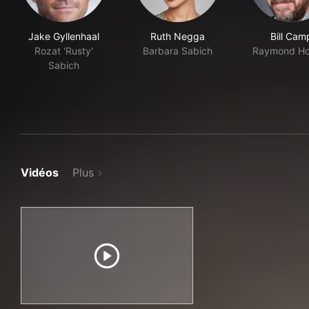
Jake Gyllenhaal
Ruth Negga
Bill Cam
Rozat 'Rusty'
Barbara Sabich
Raymond Ho
Sabich
Vidéos
Plus