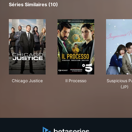
Séries Similaires (10)
Chicago Justice
Il Processo
Sus
Chicago Justice
Il Processo
Suspicious P
(JP)