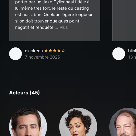
porter par un Jake Gyllenhaal fidèle à
lui même très fort, le reste du casting
est aussi bon. Quelque légère longueur
si on doit trouver quelques point
un peu mise de côté ! Mais le final
négatif et l’enquête
nicokech
blin
7 novembre 2025
13 
Acteurs (45)