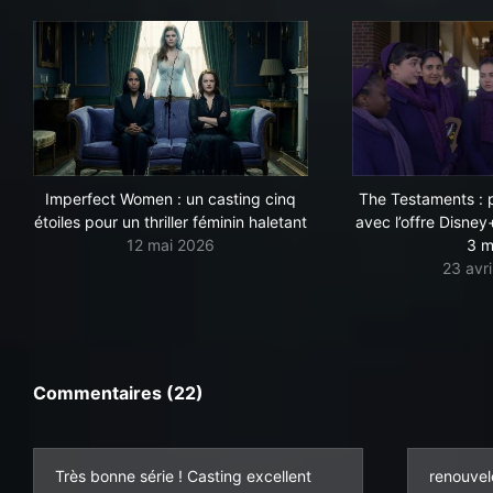
Imperfect Women : un casting cinq
The Testaments : p
étoiles pour un thriller féminin haletant
avec l’offre Disne
12 mai 2026
3 m
23 avr
Commentaires (22)
Très bonne série ! Casting excellent
renouvel