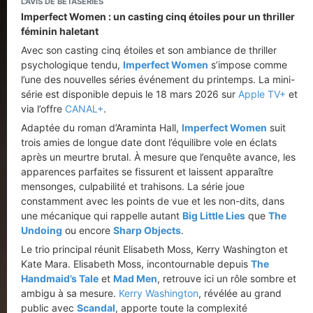
L'AVIS DE BETASERIES
Imperfect Women : un casting cinq étoiles pour un thriller
féminin haletant
Avec son casting cinq étoiles et son ambiance de thriller
psychologique tendu,
Imperfect Women
s’impose comme
l’une des nouvelles séries événement du printemps. La mini-
série est disponible depuis le 18 mars 2026 sur
Apple TV+
et
via l’offre
CANAL+
.
Adaptée du roman d’Araminta Hall,
Imperfect Women
suit
trois amies de longue date dont l’équilibre vole en éclats
après un meurtre brutal. À mesure que l’enquête avance, les
apparences parfaites se fissurent et laissent apparaître
mensonges, culpabilité et trahisons. La série joue
constamment avec les points de vue et les non-dits, dans
une mécanique qui rappelle autant
Big Little Lies
que
The
Undoing
ou encore
Sharp Objects
.
Le trio principal réunit Elisabeth Moss, Kerry Washington et
Kate Mara. Elisabeth Moss, incontournable depuis
The
Handmaid’s Tale
et
Mad Men
, retrouve ici un rôle sombre et
ambigu à sa mesure.
Kerry Washington
, révélée au grand
public avec
Scandal
, apporte toute la complexité