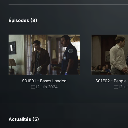
Épisodes (8)
S01E01
-
Bases Loaded
S01E02
-
People 
12 juin 2024
12 ju
Actualités (5)