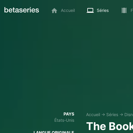
Accueil
Séries
F
PAYS
Accueil
→
Séries
→
Dis
États-Unis
The Book
LANGUE ORIGINALE