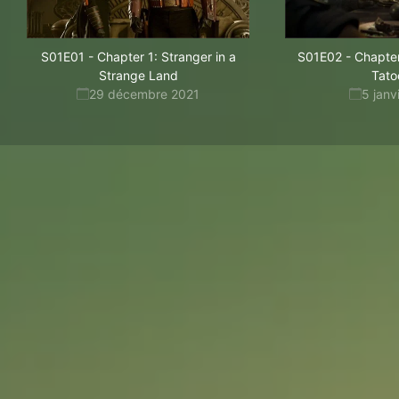
S01E01
-
Chapter 1: Stranger in a
S01E02
-
Chapter
Strange Land
Tato
29 décembre 2021
5 janv