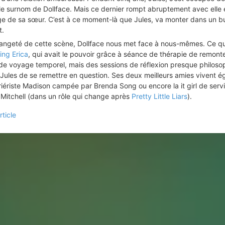
é le surnom de Dollface. Mais ce dernier rompt abruptement avec elle 
ge de sa sœur. C’est à ce moment-là que Jules, va monter dans un b
t.
trangeté de cette scène, Dollface nous met face à nous-mêmes. Ce qu
ing Erica
, qui avait le pouvoir grâce à séance de thérapie de remont
 de voyage temporel, mais des sessions de réflexion presque philoso
 Jules de se remettre en question. Ses deux meilleurs amies vivent 
riériste Madison campée par Brenda Song ou encore la it girl de serv
 Mitchell (dans un rôle qui change après
Pretty Little Liars
).
rticle