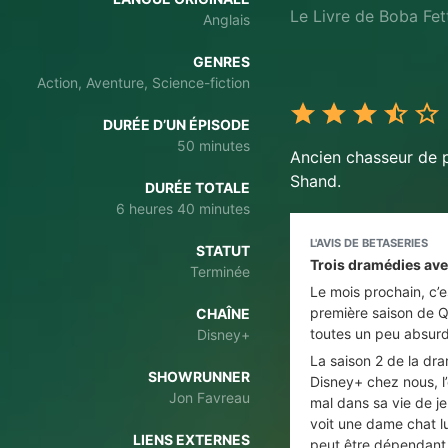
Le Livre de Boba Fet
Anglais
GENRES
Action, Aventure, Science-fiction
DURÉE D’UN ÉPISODE
50 minutes
Ancien chasseur de p
Shand.
DURÉE TOTALE
6 heures 40 minutes
L'AVIS DE BETASERIES
STATUT
Trois dramédies ave
Terminée
Le mois prochain, c’e
première saison de Q
CHAÎNE
toutes un peu absur
Disney+
La saison 2 de la dra
SHOWRUNNER
Disney+ chez nous, l’
Jon Favreau
mal dans sa vie de je
voit une dame chat lu
LIENS EXTERNES
peut être dépendant 