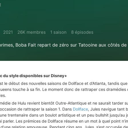
t
2021
26K membres
1 saison
8 épisodes
rimes, Boba Fait repart de zéro sur Tatooine aux côtés de
c du style disponibles sur Disney+
st le début des nouvelles saisons de Dollface et d’Atlanta, tandis que
ueens touche à sa fin. Le moment donc de rattraper ces dramédies 
des.
médie de Hulu revient bientôt Outre-Atlantique et ne saurait tarder s
occasion de rattraper la saison 1. Dans
Dollface
, Jules navigue tant 
une trentenaire dans un boulot artistique et un peu bullshit jusqu’au jo
i parler. Les prémices de Dollface résume en un mot à quel point n’i
d’une relation amoureuse. Pendant cinq ans, Jules, s’est occupée de