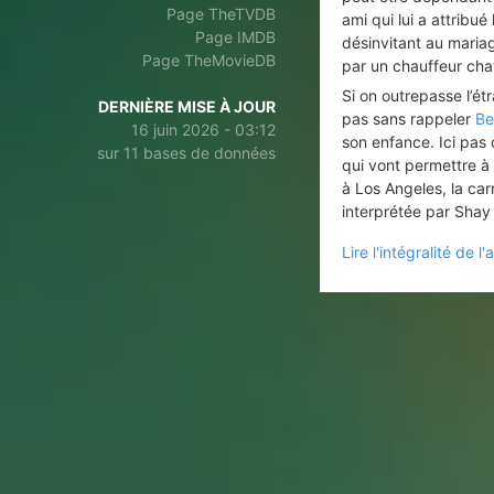
Page TheTVDB
ami qui lui a attribu
Page IMDB
désinvitant au maria
Page TheMovieDB
par un chauffeur cha
Si on outrepasse l’é
DERNIÈRE MISE À JOUR
pas sans rappeler
Be
16 juin 2026 - 03:12
son enfance. Ici pas
sur 11 bases de données
qui vont permettre à
à Los Angeles, la car
interprétée par Shay
Lire l'intégralité de l'a