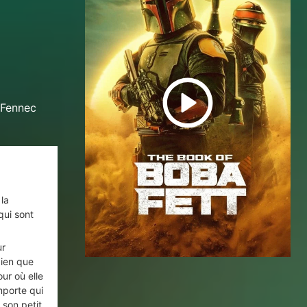
 Fennec
 la
qui sont
ur
bien que
ur où elle
mporte qui
 son petit