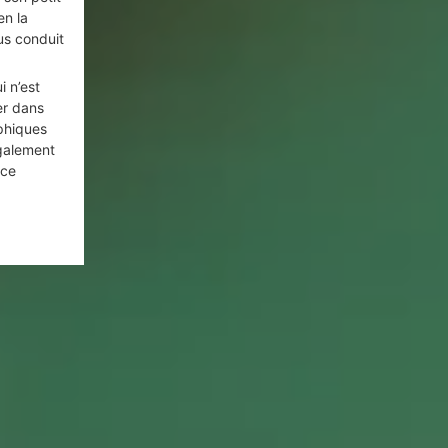
en la
us conduit
i n’est
er dans
phiques
également
ice