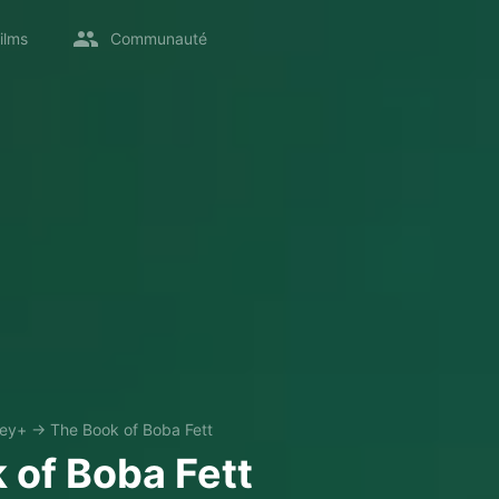
ilms
Communauté
ney+
→
The Book of Boba Fett
 of Boba Fett