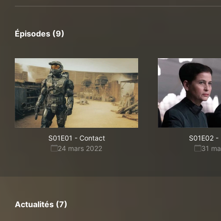
Épisodes (9)
S01E01
-
Contact
S01E02
-
24 mars 2022
31 ma
Actualités (7)