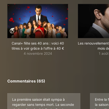
Canal+ fête ses 40 ans : voici 40
Les renouvellement
titres à voir grâce à l'offre à 40 €
mois de 
4 novembre 2024
1 aoû
Commentaires (65)
La première saison était sympa à
Entre la 
regarder sans temps mort. La seconde
la saison