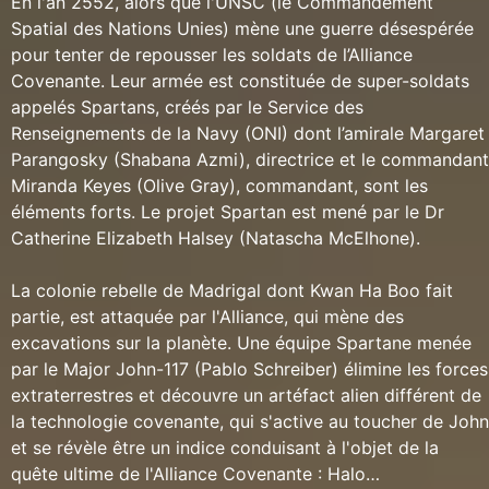
En l'an 2552, alors que l'UNSC (le Commandement
Spatial des Nations Unies) mène une guerre désespérée
pour tenter de repousser les soldats de l’Alliance
Covenante. Leur armée est constituée de super-soldats
appelés Spartans, créés par le Service des
Renseignements de la Navy (ONI) dont l’amirale Margaret
Parangosky (Shabana Azmi), directrice et le commandant
Miranda Keyes (Olive Gray), commandant, sont les
éléments forts. Le projet Spartan est mené par le Dr
Catherine Elizabeth Halsey (Natascha McElhone).
La colonie rebelle de Madrigal dont Kwan Ha Boo fait
partie, est attaquée par l'Alliance, qui mène des
excavations sur la planète. Une équipe Spartane menée
par le Major John-117 (Pablo Schreiber) élimine les forces
extraterrestres et découvre un artéfact alien différent de
la technologie covenante, qui s'active au toucher de John
et se révèle être un indice conduisant à l'objet de la
quête ultime de l'Alliance Covenante : Halo…