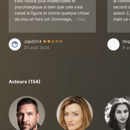
s'est voulue plus intellectuelle et
la conti
psychologique si bien que cela s'est
second s
cassé la figure et donne quelque chose
saison 2,
la série avait un super p
de.mou et hors sol. Dommage,
main ce 
Jojo5014
Ski
20 août 2024
8 a
Acteurs (154)