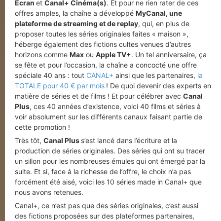
Écran
et
Canal+ Cinéma(s)
. Et pour ne rien rater de ces
offres amples, la chaîne a développé
MyCanal, une
plateforme de streaming et de replay
, qui, en plus de
proposer toutes les séries originales faites « maison »,
héberge également des fictions cultes venues d’autres
horizons comme
Max
ou
Apple TV+
. Un tel anniversaire, ça
se fête et pour l’occasion, la chaîne a concocté une offre
spéciale 40 ans : tout
CANAL+
ainsi que les partenaires,
la
TOTALE pour 40 € par mois
! De quoi devenir des experts en
matière de séries et de films ! Et pour célébrer avec
Canal
Plus
, ces 40 années d’existence, voici 40 films et séries à
voir absolument sur les différents canaux faisant partie de
cette promotion !
Très tôt,
Canal Plus
s’est lancé dans l’écriture et la
production de séries originales. Des séries qui ont su tracer
un sillon pour les nombreuses émules qui ont émergé par la
suite. Et si, face à la richesse de l’offre, le choix n’a pas
forcément été aisé, voici les 10 séries made in Canal+ que
nous avons retenues.
Canal+, ce n’est pas que des séries originales, c’est aussi
des fictions proposées sur des plateformes partenaires,