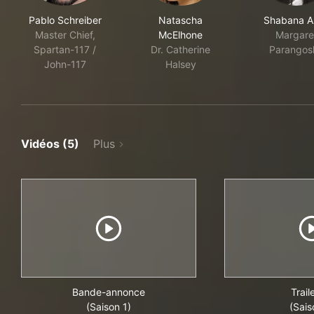
Pablo Schreiber
Natascha
Shabana A
Master Chief,
McElhone
Margare
Spartan-117 /
Dr. Catherine
Parangos
John-117
Halsey
Vidéos (5)
Plus
Bande-annonce
Trail
(Saison 1)
(Sais