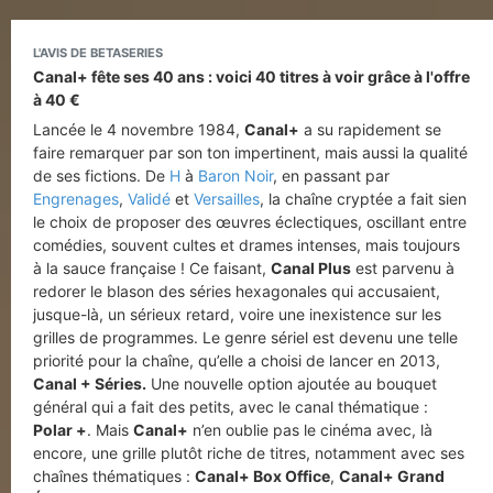
L'AVIS DE BETASERIES
Canal+ fête ses 40 ans : voici 40 titres à voir grâce à l'offre
à 40 €
Lancée le 4 novembre 1984,
Canal+
a su rapidement se
faire remarquer par son ton impertinent, mais aussi la qualité
de ses fictions. De
H
à
Baron Noir
, en passant par
Engrenages
,
Validé
et
Versailles
, la chaîne cryptée a fait sien
le choix de proposer des œuvres éclectiques, oscillant entre
comédies, souvent cultes et drames intenses, mais toujours
à la sauce française ! Ce faisant,
Canal Plus
est parvenu à
redorer le blason des séries hexagonales qui accusaient,
jusque-là, un sérieux retard, voire une inexistence sur les
grilles de programmes. Le genre sériel est devenu une telle
priorité pour la chaîne, qu’elle a choisi de lancer en 2013,
Canal + Séries.
Une nouvelle option ajoutée au bouquet
général qui a fait des petits, avec le canal thématique :
Polar +
. Mais
Canal+
n’en oublie pas le cinéma avec, là
encore, une grille plutôt riche de titres, notamment avec ses
chaînes thématiques :
Canal+ Box Office
,
Canal+ Grand