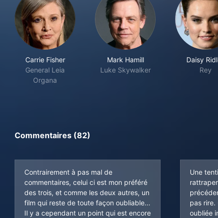
Carrie Fisher
Mark Hamill
Daisy Rid
General Leia
Luke Skywalker
Rey
Organa
Commentaires (82)
Contrairement à pas mal de
Une tent
commentaires, celui ci est mon préféré
rattrape
des trois, et comme les deux autres, un
précéden
film qui reste de toute façon oubliable...
pas rire
Il y a cependant un point qui est encore
oubliée 