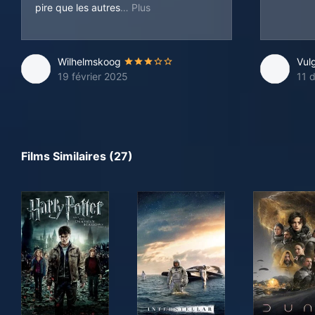
: le scénario. D'après la fiche Beta
pire que les autres
Wilhelmskoog
Vul
19 février 2025
11 
Films Similaires (27)