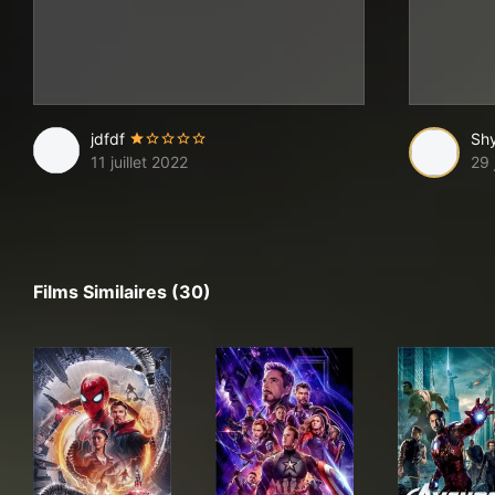
jdfdf
Sh
11 juillet 2022
29 
Films Similaires (30)