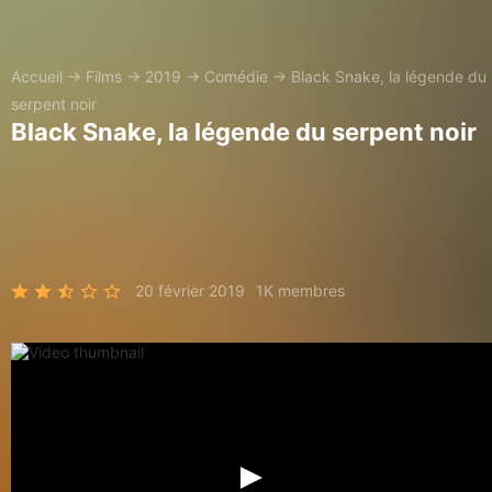
Accueil
→
Films
→
2019
→
Comédie
→
Black Snake, la légende du
serpent noir
Black Snake, la légende du serpent noir
20 février 2019
1K membres