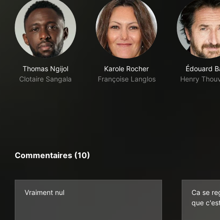
Thomas Ngijol
Karole Rocher
Édouard B
Clotaire Sangala
Françoise Langlos
Henry Thou
Commentaires (10)
Vraiment nul
Ca se reg
que c'est