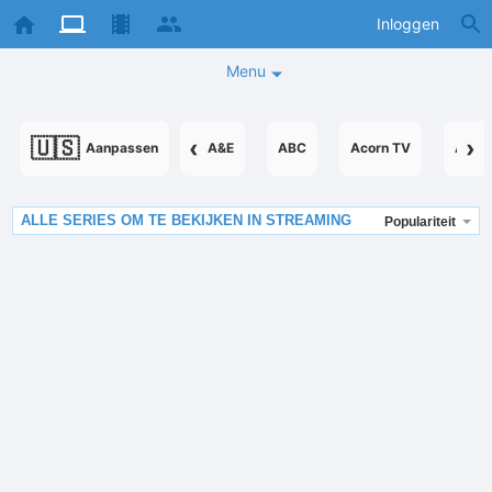
Inloggen
Menu
🇺🇸
‹
›
Aanpassen
A&E
ABC
Acorn TV
Acor
ALLE SERIES OM TE BEKIJKEN IN STREAMING
Populariteit