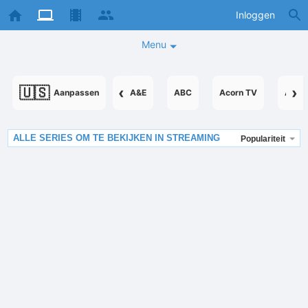
Inloggen
Menu
🇺🇸
‹
›
Aanpassen
A&E
ABC
Acorn TV
Acor
ALLE SERIES OM TE BEKIJKEN IN STREAMING
Populariteit