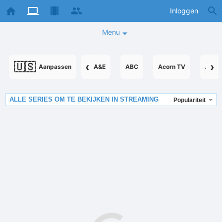
Inloggen
Menu
🇺🇸
‹
›
Aanpassen
A&E
ABC
Acorn TV
Acor
ALLE SERIES OM TE BEKIJKEN IN STREAMING
Populariteit