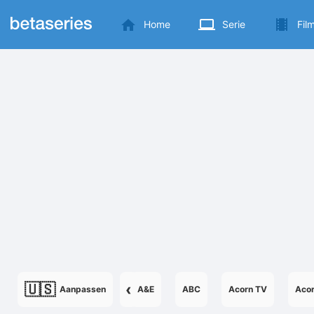
Home
Serie
Fil
🇺🇸
‹
Aanpassen
A&E
ABC
Acorn TV
Aco