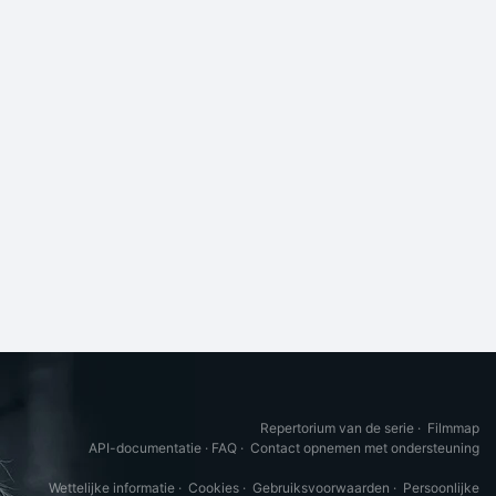
Repertorium van de serie
·
Filmmap
API-documentatie
·
FAQ
·
Contact opnemen met ondersteuning
Wettelijke informatie
·
Cookies
·
Gebruiksvoorwaarden
·
Persoonlijke