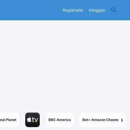
Registratie
Inloggen
›
mal Planet
BBC America
Bet+ Amazon Channel