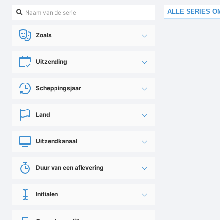
ALLE SERIES O
Zoals
Uitzending
Scheppingsjaar
Land
Uitzendkanaal
Duur van een aflevering
Initialen