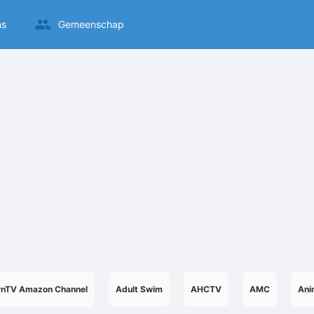
ms
Gemeenschap
rnTV Amazon Channel
Adult Swim
AHCTV
AMC
Ani