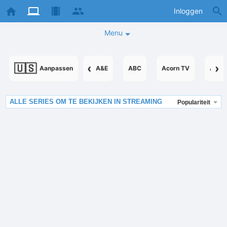
Inloggen
Menu
🇺🇸
‹
›
Aanpassen
A&E
ABC
Acorn TV
Acor
ALLE SERIES OM TE BEKIJKEN IN STREAMING
Populariteit