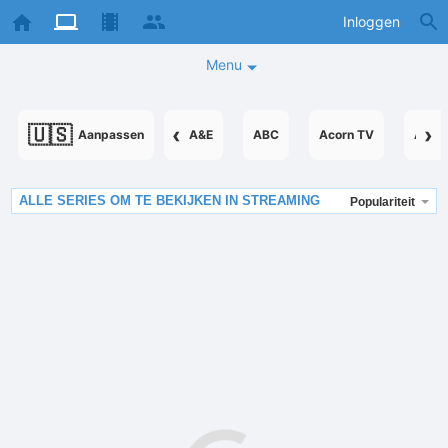
Inloggen
Menu
🇺🇸
‹
›
Aanpassen
A&E
ABC
Acorn TV
Acor
ALLE SERIES OM TE BEKIJKEN IN STREAMING
Populariteit