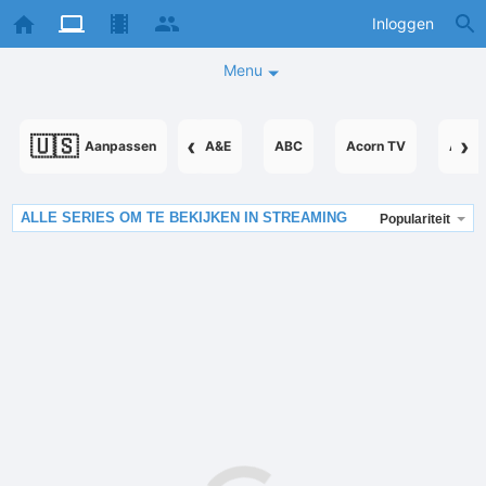
Inloggen
Menu
🇺🇸
‹
›
Aanpassen
A&E
ABC
Acorn TV
Acor
ALLE SERIES OM TE BEKIJKEN IN STREAMING
Populariteit