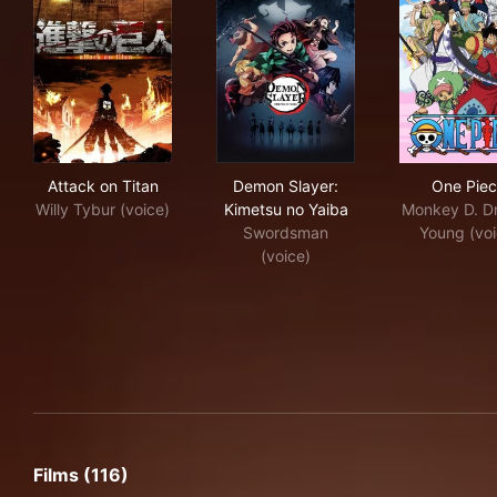
Attack on Titan
Demon Slayer: Kimetsu no Ya
One
Attack on Titan
Demon Slayer:
One Pie
Willy Tybur (voice)
Kimetsu no Yaiba
Monkey D. D
Swordsman
Young (voi
(voice)
Films (116)