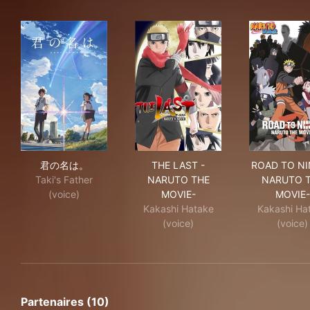
君の名は。
THE LAST -NARUTO THE MO
ROA
君の名は。
THE LAST -
ROAD TO NI
Taki's Father
NARUTO THE
NARUTO 
(voice)
MOVIE-
MOVIE-
Kakashi Hatake
Kakashi Ha
(voice)
(voice)
Partenaires (10)