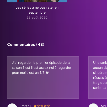
Les séries à ne pas rater en
septembre
29 août 2020
Commentaires (43)
J'ai regarder le premier épisode de la
Une série
saison 1 est il est assez nul à regarder
aucun dé
pour moi c'est un 1/5 💀
sincèrem
réussis à
tragique
série. L
Emran.0
MrE