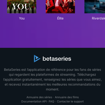
You
Élite
Riv
You
Élite
Riverdal
BetaSeries est l’application de référence pour les fans de séries
qui regardent les plateformes de streaming. Téléchargez
l’application gratuitement, renseignez les séries que vous aimez,
et recevez instantanément les meilleures recommandations du
moment.
Annuaire des séries
·
Annuaire des films
Documentation API
·
FAQ
·
Contacter le support