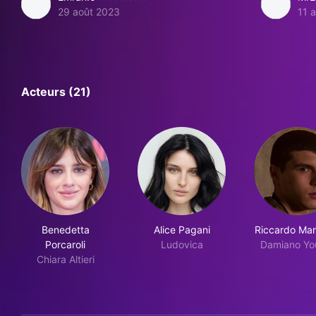
29 août 2023
11 
Acteurs (21)
Benedetta
Alice Pagani
Riccardo Man
Porcaroli
Ludovica
Damiano Yo
Chiara Altieri