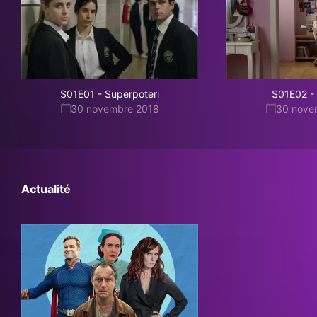
S01E01
-
Superpoteri
S01E02
-
30 novembre 2018
30 nove
Actualité