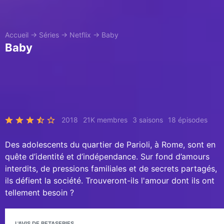
Accueil
→
Séries
→
Netflix
→
Baby
Baby
2018
21K membres
3 saisons
18 épisodes
Des adolescents du quartier de Parioli, à Rome, sont en
quête d’identité et d’indépendance. Sur fond d’amours
interdits, de pressions familiales et de secrets partagés,
ils défient la société. Trouveront-ils l'amour dont ils ont
tellement besoin ?
L'AVIS DE BETASERIES