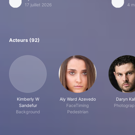
17 juillet 2026
4 m
Acteurs (92)
Kimberly W
Aly Ward Azevedo
Daryn Ka
Sandefur
FaceTiming
Photograp
Background
Pedestrian