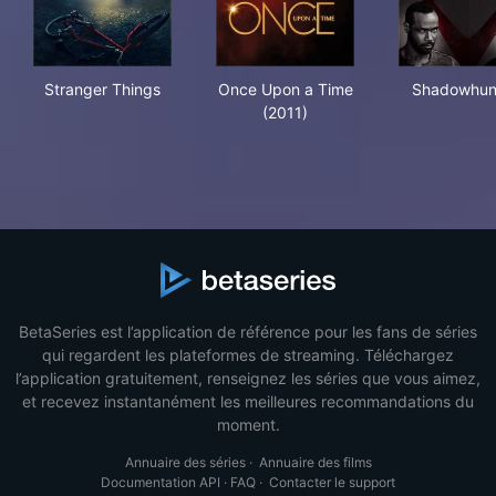
Stranger Things
Once Upon a Time (2011)
Sha
Stranger Things
Once Upon a Time
Shadowhun
(2011)
BetaSeries est l’application de référence pour les fans de séries
qui regardent les plateformes de streaming. Téléchargez
l’application gratuitement, renseignez les séries que vous aimez,
et recevez instantanément les meilleures recommandations du
moment.
Annuaire des séries
·
Annuaire des films
Documentation API
·
FAQ
·
Contacter le support