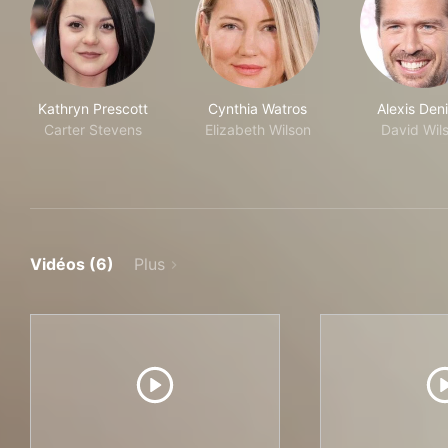
Kathryn Prescott
Cynthia Watros
Alexis Den
Carter Stevens
Elizabeth Wilson
David Wil
Vidéos (6)
Plus