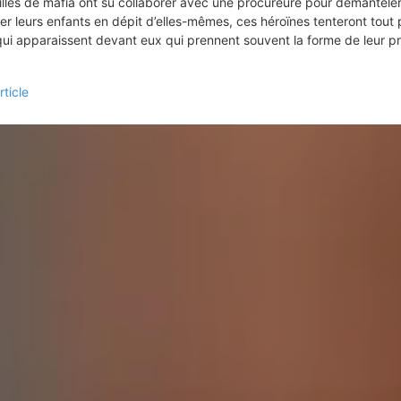
lles de mafia ont su collaborer avec une procureure pour démanteler
er leurs enfants en dépit d’elles-mêmes, ces héroïnes tenteront tout 
qui apparaissent devant eux qui prennent souvent la forme de leur p
rticle