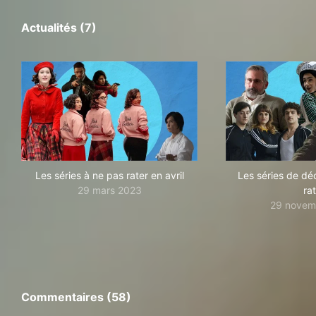
Actualités (7)
Les séries à ne pas rater en avril
Les séries de d
29 mars 2023
ra
29 novem
Commentaires (58)