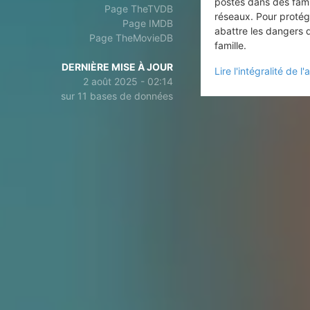
postes dans des fami
Page TheTVDB
réseaux. Pour protég
Page IMDB
abattre les dangers 
Page TheMovieDB
famille.
DERNIÈRE MISE À JOUR
Lire l'intégralité de l'a
2 août 2025 - 02:14
sur 11 bases de données