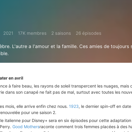
2021
17K membres
2 saisons
26 épisodes
lèbre. L'autre a l'amour et la famille. Ces amies de toujours 
ble.
ater en avril
ence à faire beau, les rayons de soleil transpercent les nuages, mais
e dans son canapé ne fait pas de mal, surtout avec toutes les nouv
s mois, elle arrive enfin chez nous.
1923
, le dernier spin-off en date
renouvelée pour une saison 2.
le italienne pour Disney+ sera en six épisodes pour cette adaptation 
 Perry.
Good Mothers
raconte comment trois femmes placées à des h