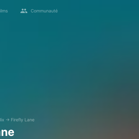
ilms
Communauté
lix
→
Firefly Lane
ane