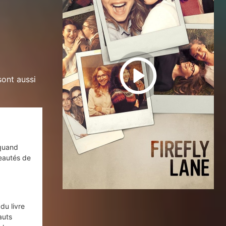
sont aussi
 quand
eautés de
du livre
auts