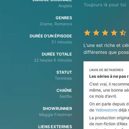
Toujours là pour toi
Anglais
GENRES
Drame, Romance
DURÉE D’UN ÉPISODE
51 minutes
L'une est riche et cé
différentes que possi
DURÉE TOTALE
22 heures 6 minutes
L'AVIS DE BETASERIES
STATUT
Les séries à ne pas r
Terminée
C’est vrai, il recomm
même, une bonne séri
CHAÎNE
ce mois d’avril.
Netflix
On en parle depuis de
SHOWRUNNER
de
Yellowstone
déjà 
Maggie Friedman
La production origina
de non-fiction d’Alex
LIENS EXTERNES