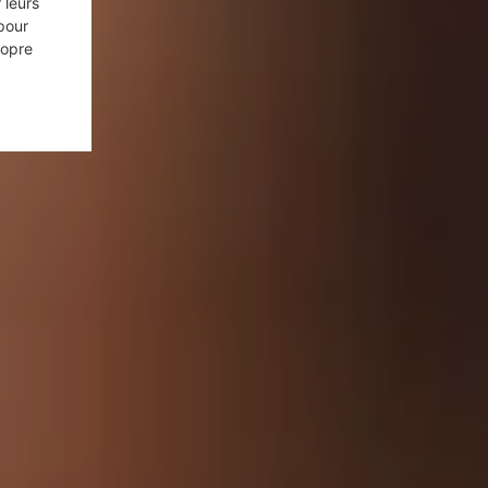
 leurs
pour
ropre