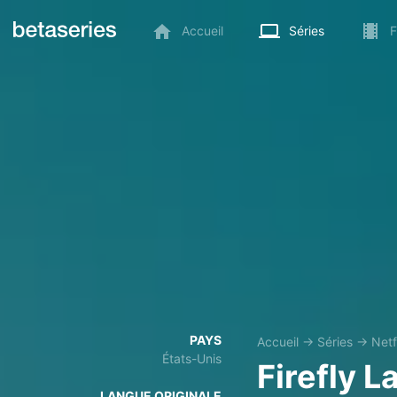
Accueil
Séries
F
PAYS
Accueil
→
Séries
→
Netf
États-Unis
Firefly L
LANGUE ORIGINALE