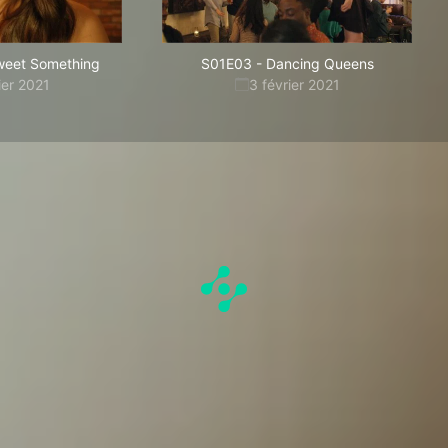
weet Something
S01E03
-
Dancing Queens
ier 2021
3 février 2021