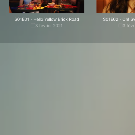
S01E01
-
Hello Yellow Brick Road
S01E02
-
Oh! S
3 février 2021
3 févr