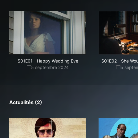
S01E01
-
Happy Wedding Eve
S01E02
-
She Wou
5 septembre 2024
5 septe
Actualités (2)