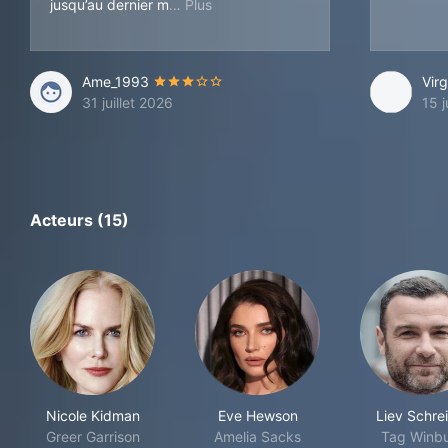
oment. Ça se regarde bien et assez 
jusqu’au dernier m
Ame_1993
Vir
31 juillet 2026
15 j
Acteurs (15)
Nicole Kidman
Eve Hewson
Liev Schre
Greer Garrison
Amelia Sacks
Tag Winb