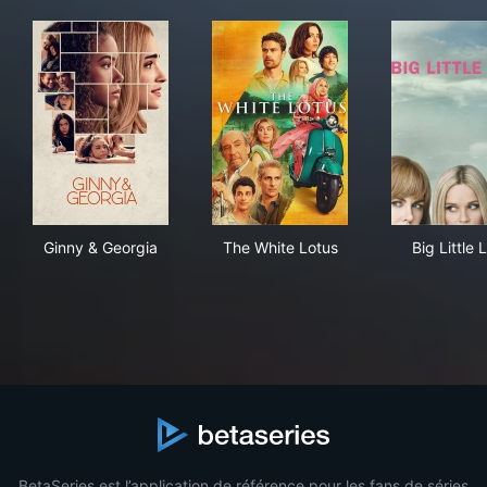
Ginny & Georgia
The White Lotus
Big 
Ginny & Georgia
The White Lotus
Big Little 
BetaSeries est l’application de référence pour les fans de séries