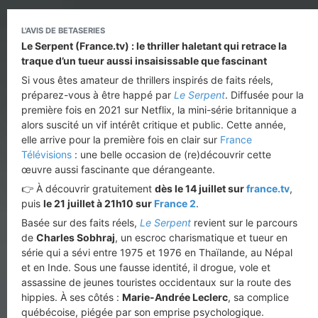
L'AVIS DE BETASERIES
Le Serpent (France.tv) : le thriller haletant qui retrace la
traque d’un tueur aussi insaisissable que fascinant
Si vous êtes amateur de thrillers inspirés de faits réels,
préparez-vous à être happé par
Le Serpent
. Diffusée pour la
première fois en 2021 sur Netflix, la mini-série britannique a
alors suscité un vif intérêt critique et public. Cette année,
elle arrive pour la première fois en clair sur
France
Télévisions
: une belle occasion de (re)découvrir cette
œuvre aussi fascinante que dérangeante.
👉 À découvrir gratuitement
dès le 14 juillet sur
france.tv
,
puis
le 21 juillet à 21h10 sur
France 2
.
Basée sur des faits réels,
Le Serpent
revient sur le parcours
de
Charles Sobhraj
, un escroc charismatique et tueur en
série qui a sévi entre 1975 et 1976 en Thaïlande, au Népal
et en Inde. Sous une fausse identité, il drogue, vole et
assassine de jeunes touristes occidentaux sur la route des
hippies. À ses côtés :
Marie-Andrée Leclerc
, sa complice
québécoise, piégée par son emprise psychologique.