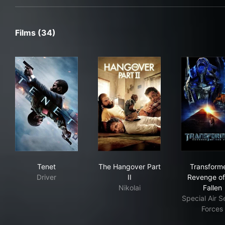
Films (34)
Tenet
The Hangover Part II
Tra
Tenet
The Hangover Part
Transforme
Driver
II
Revenge of
Nikolai
Fallen
Special Air S
Forces