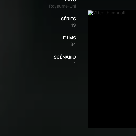
Royaume-Uni
SÉRIES
19
FILMS
34
SCÉNARIO
1