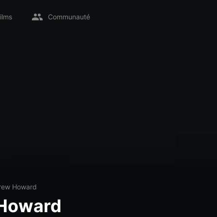
ilms
Communauté
rew Howard
Howard