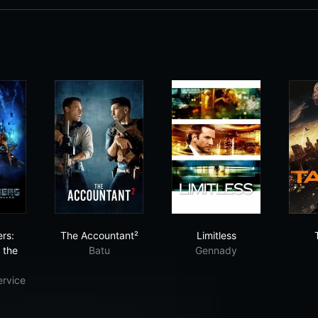
nsformers: Revenge of the Fallen
The Accountant²
Limitless
rs:
The Accountant²
Limitless
 the
Batu
Gennady
ervice