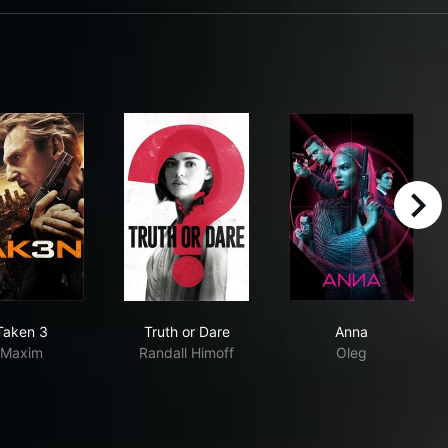
right
Taken 3
Truth or Dare
Anna
Taken 3
Truth or Dare
Anna
Maxim
Randall Himoff
Oleg