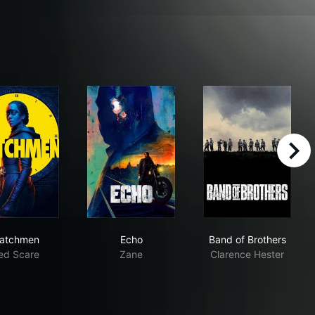
right
Watchmen
Echo
Band of Brothe
atchmen
Echo
Band of Brothers
ed Scare
Zane
Clarence Hester