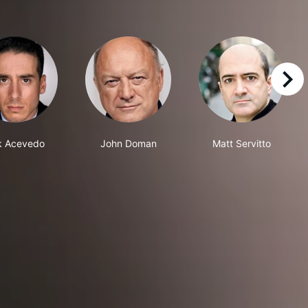
right
k Acevedo
John Doman
Matt Servitto