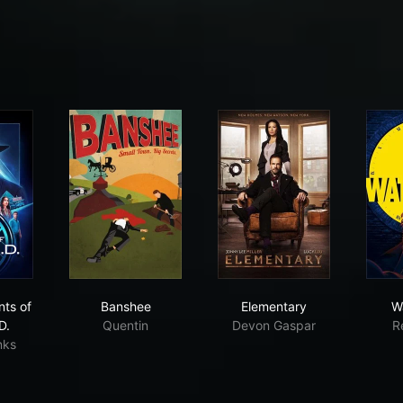
el's Agents of S.H.I.E.L.D.
Banshee
Elementary
nts of
Banshee
Elementary
W
D.
Quentin
Devon Gaspar
R
nks