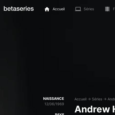
Accueil
Séries
F
NAISSANCE
Accueil
→
Séries
→
And
12/06/1969
Andrew 
PAYS