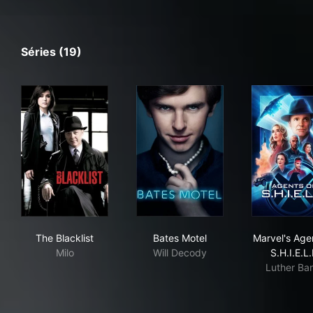
Séries (19)
The Blacklist
Bates Motel
Marv
The Blacklist
Bates Motel
Marvel's Age
Milo
Will Decody
S.H.I.E.L.
Luther Ba