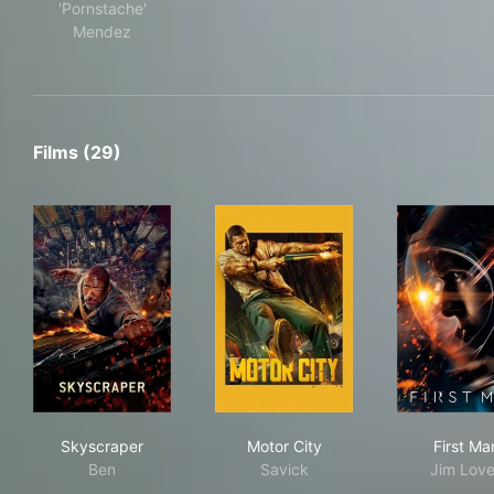
'Pornstache'
Mendez
Films (29)
Skyscraper
Motor City
Fir
Skyscraper
Motor City
First Ma
Ben
Savick
Jim Love