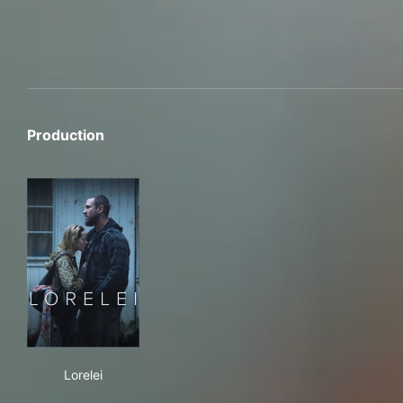
Production
Lorelei
Lorelei