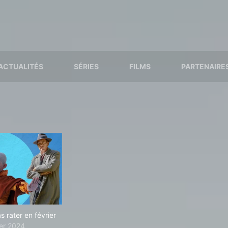
ACTUALITÉS
SÉRIES
FILMS
PARTENAIRE
s rater en février
ier 2024