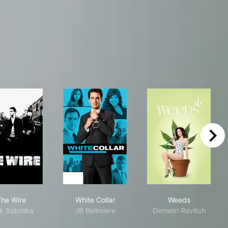
right
The Wire
White Collar
Weeds
he Wire
White Collar
Weeds
k Sobotka
JB Bellmiere
Demetri Ravitch