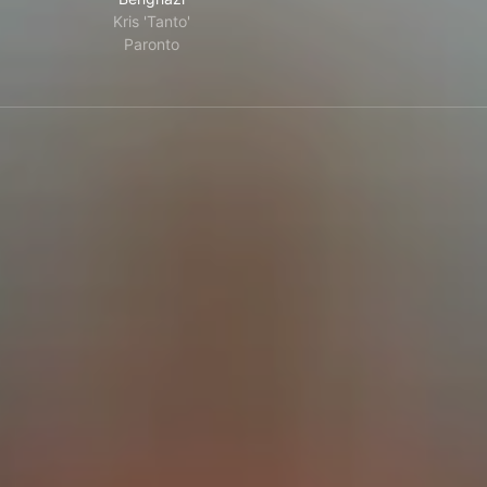
Kris 'Tanto'
Paronto