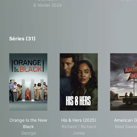
8 février 2024
Séries (31)
Orange Is the New Black
His & Hers (2025)
Ame
Orange Is the New
His & Hers (2025)
American 
Black
Richard / Richard
Mad Swee
George
Jones