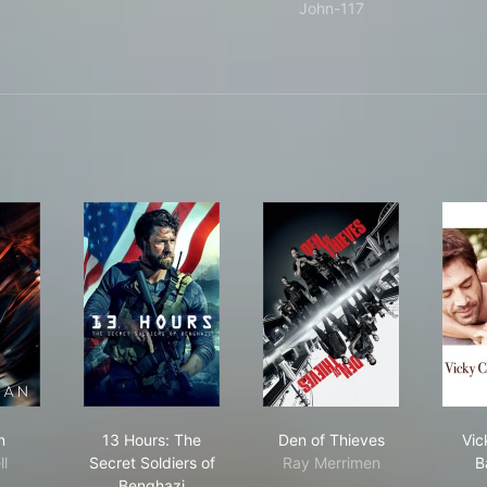
John-117
st Man
13 Hours: The Secret Soldiers of Benghazi
Den of Thieves
n
13 Hours: The
Den of Thieves
Vic
ll
Secret Soldiers of
Ray Merrimen
B
Benghazi