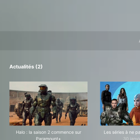
Actualités (2)
Halo : la saison 2 commence sur
Les séries à ne pa
Paramount+
30 janv