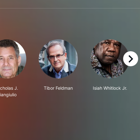
right
cholas J.
Tibor Feldman
Isiah Whitlock Jr.
iangiulio