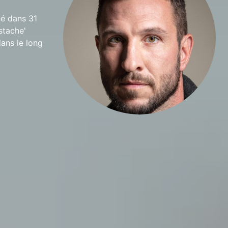
né dans 31
stache'
ans le long