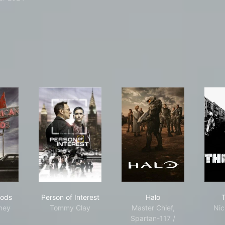
rican Gods
Person of Interest
Halo
Gods
Person of Interest
Halo
T
ney
Tommy Clay
Master Chief,
Nic
Spartan-117 /