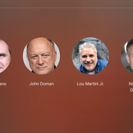
ano
John Doman
Lou Martini Jr.
Ni
G