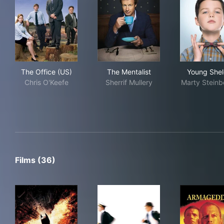
The Office (US)
The Mentalist
You
The Office (US)
The Mentalist
Young She
Chris O'Keefe
Sherrif Mullery
Marty Steinb
Films (36)