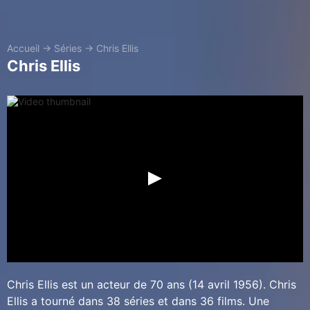
Accueil
→
Séries
→
Chris Ellis
Chris Ellis
Chris Ellis est un acteur de 70 ans (14 avril 1956). Chris
Ellis a tourné dans 38 séries et dans 36 films. Une