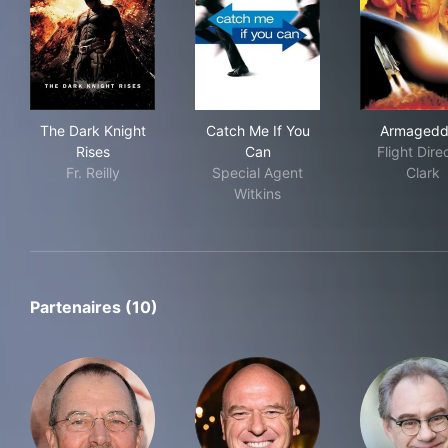
The Dark Knight Rises
Catch Me If You Can
Arm
The Dark Knight
Catch Me If You
Armagedd
Rises
Can
Flight Dire
Fr. Reilly
Special Agent
Clark
Witkins
Partenaires (10)