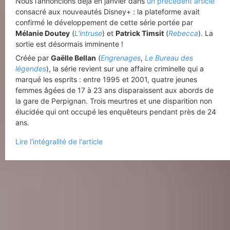
Nous l’annoncions déjà en janvier dans
un précédent article
consacré aux nouveautés Disney+ : la plateforme avait
confirmé le développement de cette série portée par
Mélanie Doutey
(
L'intruse
) et
Patrick Timsit
(
Rebecca
). La
sortie est désormais imminente !
Créée par
Gaëlle Bellan
(
Engrenages
,
Le Bureau des
légendes
), la série revient sur une affaire criminelle qui a
marqué les esprits : entre 1995 et 2001, quatre jeunes
femmes âgées de 17 à 23 ans disparaissent aux abords de
la gare de Perpignan. Trois meurtres et une disparition non
élucidée qui ont occupé les enquêteurs pendant près de 24
ans.
Lire l'intégralité de l'article