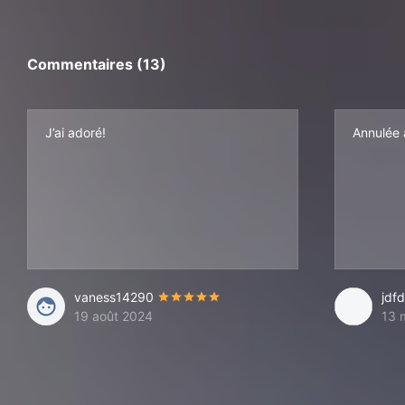
Commentaires (13)
J’ai adoré!
Annulée 
vaness14290
jdfd
19 août 2024
13 