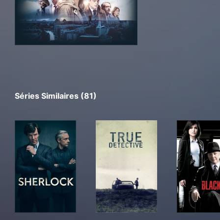
Séries Similaires (81)
Sherlock
True Detective
The 